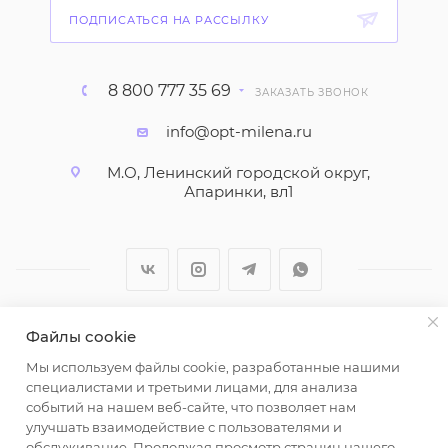
ПОДПИСАТЬСЯ НА РАССЫЛКУ
8 800 777 35 69
ЗАКАЗАТЬ ЗВОНОК
info@opt-milena.ru
М.О, Ленинский городской округ,
Апаринки, вл1
Файлы cookie
2026 © ООО "Вайт Текстиль групп"
Мы используем файлы cookie, разработанные нашими
Любая информация на сайте носит справочный
специалистами и третьими лицами, для анализа
характер и не является публичной офертой
событий на нашем веб-сайте, что позволяет нам
определяемой положениями пункта 2 статьи 437
улучшать взаимодействие с пользователями и
Гражданского кодекса Российской Федерации.
обслуживание. Продолжая просмотр страниц нашего