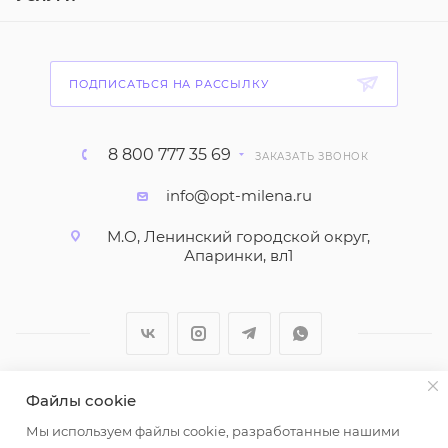
ПОДПИСАТЬСЯ НА РАССЫЛКУ
8 800 777 35 69
ЗАКАЗАТЬ ЗВОНОК
info@opt-milena.ru
М.О, Ленинский городской округ,
Апаринки, вл1
Файлы cookie
2026 © ООО "Вайт Текстиль групп"
Мы используем файлы cookie, разработанные нашими
Любая информация на сайте носит справочный