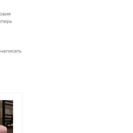
ловия
еперь
 написать