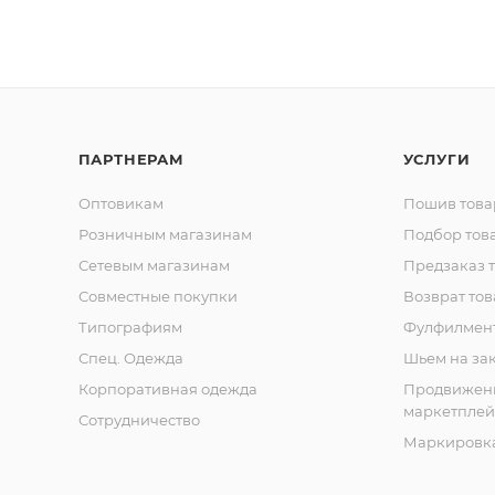
ПАРТНЕРАМ
УСЛУГИ
Оптовикам
Пошив това
Розничным магазинам
Подбор тов
Сетевым магазинам
Предзаказ 
Совместные покупки
Возврат тов
Типографиям
Фулфилмен
Спец. Одежда
Шьем на за
Корпоративная одежда
Продвижен
маркетплей
Сотрудничество
Маркировка