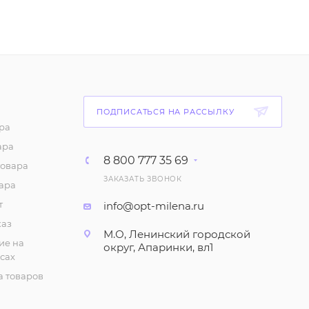
Комплект: Футболка и
шорты для мальчика
(2-5 лет)
219
₽
/шт
Комплект: Футболка и
ПОДПИСАТЬСЯ НА РАССЫЛКУ
шорты для мальчика
ра
(6-9 лет)
ара
8 800 777 35 69
252
₽
/шт
товара
ЗАКАЗАТЬ ЗВОНОК
ара
Трусы "Кулирка", для
т
info@opt-milena.ru
мальчика (3-7 лет)
каз
М.О, Ленинский городской
42
₽
/шт
ие на
округ, Апаринки, вл1
сах
Футболка для
 товаров
мальчика с коротким
рукавом (1-4 года)