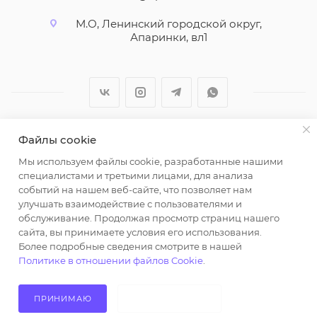
М.О, Ленинский городской округ,
Апаринки, вл1
Файлы cookie
2026 © ООО "Вайт Текстиль групп"
Мы используем файлы cookie, разработанные нашими
Любая информация на сайте носит справочный
специалистами и третьими лицами, для анализа
характер и не является публичной офертой
событий на нашем веб-сайте, что позволяет нам
определяемой положениями пункта 2 статьи 437
улучшать взаимодействие с пользователями и
Гражданского кодекса Российской Федерации.
обслуживание. Продолжая просмотр страниц нашего
Использование любых материалов, опубликованных
сайта, вы принимаете условия его использования.
Более подробные сведения смотрите в нашей
на https://opt-milena.ru, допустимо только при
Политике в отношении файлов Cookie
.
наличии письменного разрешения редакции и
активной ссылки на https://opt-milena.ru
ПРИНИМАЮ
НЕ ПРИНИМАЮ