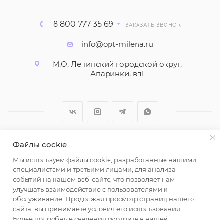
8 800 777 35 69
ЗАКАЗАТЬ ЗВОНОК
info@opt-milena.ru
М.О, Ленинский городской округ,
Апаринки, вл1
Файлы cookie
2026 © ООО "Вайт Текстиль групп"
Мы используем файлы cookie, разработанные нашими
Любая информация на сайте носит справочный
специалистами и третьими лицами, для анализа
характер и не является публичной офертой
событий на нашем веб-сайте, что позволяет нам
определяемой положениями пункта 2 статьи 437
улучшать взаимодействие с пользователями и
Гражданского кодекса Российской Федерации.
обслуживание. Продолжая просмотр страниц нашего
Использование любых материалов, опубликованных
сайта, вы принимаете условия его использования.
Более подробные сведения смотрите в нашей