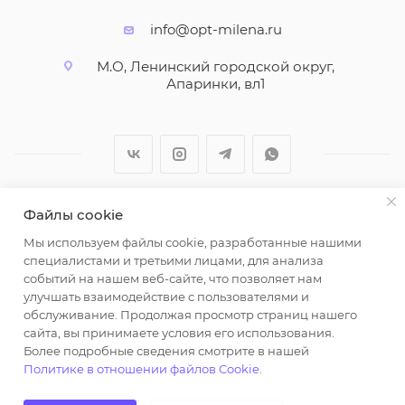
info@opt-milena.ru
М.О, Ленинский городской округ,
Апаринки, вл1
Файлы cookie
2026 © ООО "Вайт Текстиль групп"
Мы используем файлы cookie, разработанные нашими
Любая информация на сайте носит справочный
специалистами и третьими лицами, для анализа
характер и не является публичной офертой
событий на нашем веб-сайте, что позволяет нам
определяемой положениями пункта 2 статьи 437
улучшать взаимодействие с пользователями и
Гражданского кодекса Российской Федерации.
обслуживание. Продолжая просмотр страниц нашего
Использование любых материалов, опубликованных
сайта, вы принимаете условия его использования.
Более подробные сведения смотрите в нашей
на https://opt-milena.ru, допустимо только при
Политике в отношении файлов Cookie
.
наличии письменного разрешения редакции и
активной ссылки на https://opt-milena.ru