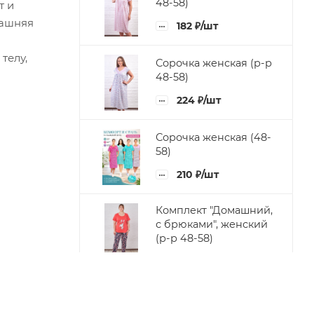
48-58)
т и
машняя
182
₽
/шт
телу,
Сорочка женская (р-р
48-58)
224
₽
/шт
Сорочка женская (48-
58)
210
₽
/шт
Комплект "Домашний,
с брюками", женский
(р-р 48-58)
532
₽
/шт
Бриджи однотонные
(р-р 48-62)