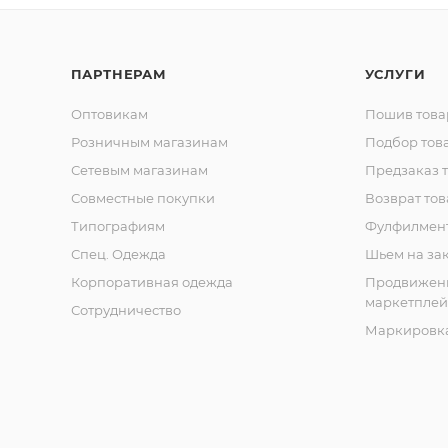
ПАРТНЕРАМ
УСЛУГИ
Оптовикам
Пошив това
Розничным магазинам
Подбор тов
Сетевым магазинам
Предзаказ 
Совместные покупки
Возврат тов
Типографиям
Фулфилмен
Спец. Одежда
Шьем на за
Корпоративная одежда
Продвижен
маркетплей
Сотрудничество
Маркировка