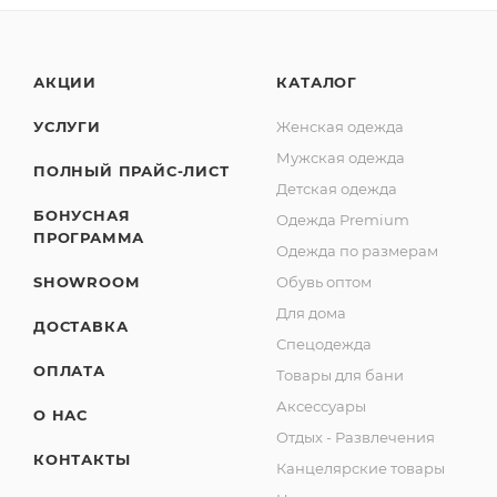
АКЦИИ
КАТАЛОГ
УСЛУГИ
Женская одежда
Мужская одежда
ПОЛНЫЙ ПРАЙС-ЛИСТ
Детская одежда
БОНУСНАЯ
Одежда Premium
ПРОГРАММА
Одежда по размерам
SHOWROOM
Обувь оптом
Для дома
ДОСТАВКА
Спецодежда
ОПЛАТА
Товары для бани
Аксессуары
О НАС
Отдых - Развлечения
КОНТАКТЫ
Канцелярские товары