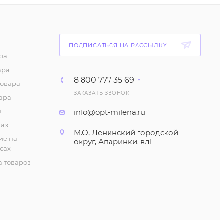
265
₽
/шт
Майка "На тонких
ПОДПИСАТЬСЯ НА РАССЫЛКУ
бретелях" женская.
ра
Черная (р-р 48-56)
ара
91
₽
/шт
8 800 777 35 69
товара
ЗАКАЗАТЬ ЗВОНОК
ара
Футболка "Цветная",
женская (р-р 48-62)
т
info@opt-milena.ru
каз
238
₽
/шт
М.О, Ленинский городской
ие на
округ, Апаринки, вл1
сах
Сарафан "На широких
бретелях" (р-р 48-60)
 товаров
308
₽
/шт
Комплект "Футболка и
бриджи", домашний