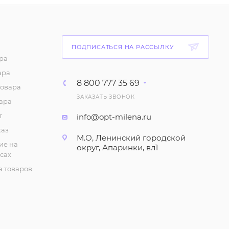
265
₽
/шт
Майка "На тонких
ПОДПИСАТЬСЯ НА РАССЫЛКУ
бретелях" женская.
ра
Черная (р-р 48-56)
ара
91
₽
/шт
8 800 777 35 69
товара
ЗАКАЗАТЬ ЗВОНОК
ара
Футболка "Цветная",
женская (р-р 48-62)
т
info@opt-milena.ru
каз
238
₽
/шт
М.О, Ленинский городской
ие на
округ, Апаринки, вл1
сах
Сарафан "На широких
бретелях" (р-р 48-60)
 товаров
308
₽
/шт
Комплект "Футболка и
бриджи", домашний