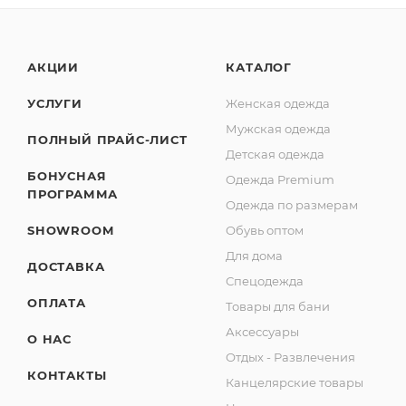
АКЦИИ
КАТАЛОГ
УСЛУГИ
Женская одежда
Мужская одежда
ПОЛНЫЙ ПРАЙС-ЛИСТ
Детская одежда
БОНУСНАЯ
Одежда Premium
ПРОГРАММА
Одежда по размерам
SHOWROOM
Обувь оптом
Для дома
ДОСТАВКА
Спецодежда
ОПЛАТА
Товары для бани
Аксессуары
О НАС
Отдых - Развлечения
КОНТАКТЫ
Канцелярские товары