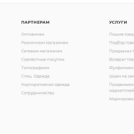
ПАРТНЕРАМ
УСЛУГИ
Оптовикам
Пошив това
Розничным магазинам
Подбор тов
Сетевым магазинам
Предзаказ 
Совместные покупки
Возврат тов
Типографиям
Фулфилмен
Спец. Одежда
Шьем на за
Корпоративная одежда
Продвижен
маркетплей
Сотрудничество
Маркировка