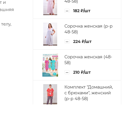
48-58)
т и
машняя
182
₽
/шт
телу,
Сорочка женская (р-р
48-58)
224
₽
/шт
Сорочка женская (48-
58)
210
₽
/шт
Комплект "Домашний,
с брюками", женский
(р-р 48-58)
532
₽
/шт
Бриджи однотонные
(р-р 48-62)