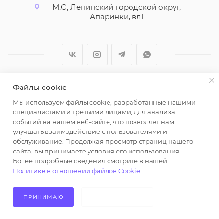
М.О, Ленинский городской округ,
Апаринки, вл1
Файлы cookie
2026 © ООО "Вайт Текстиль групп"
Мы используем файлы cookie, разработанные нашими
Любая информация на сайте носит справочный
специалистами и третьими лицами, для анализа
характер и не является публичной офертой
событий на нашем веб-сайте, что позволяет нам
определяемой положениями пункта 2 статьи 437
улучшать взаимодействие с пользователями и
Гражданского кодекса Российской Федерации.
обслуживание. Продолжая просмотр страниц нашего
Использование любых материалов, опубликованных
сайта, вы принимаете условия его использования.
Более подробные сведения смотрите в нашей
на https://opt-milena.ru, допустимо только при
Политике в отношении файлов Cookie
.
наличии письменного разрешения редакции и
активной ссылки на https://opt-milena.ru
ПРИНИМАЮ
НЕ ПРИНИМАЮ