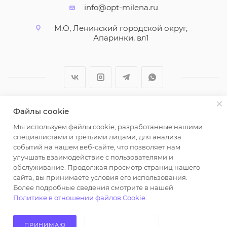
info@opt-milena.ru
М.О, Ленинский городской округ,
Апаринки, вл1
Файлы cookie
2026 © ООО "Вайт Текстиль групп"
Мы используем файлы cookie, разработанные нашими
Любая информация на сайте носит справочный
специалистами и третьими лицами, для анализа
характер и не является публичной офертой
событий на нашем веб-сайте, что позволяет нам
определяемой положениями пункта 2 статьи 437
улучшать взаимодействие с пользователями и
Гражданского кодекса Российской Федерации.
обслуживание. Продолжая просмотр страниц нашего
Использование любых материалов, опубликованных
сайта, вы принимаете условия его использования.
Более подробные сведения смотрите в нашей
на https://opt-milena.ru, допустимо только при
Политике в отношении файлов Cookie
.
наличии письменного разрешения редакции и
активной ссылки на https://opt-milena.ru
ПРИНИМАЮ
НЕ ПРИНИМАЮ