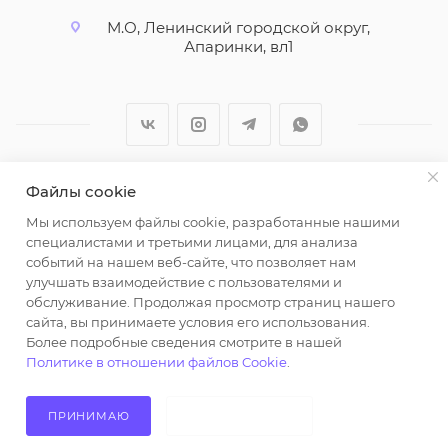
М.О, Ленинский городской округ,
Апаринки, вл1
Файлы cookie
2026 © ООО "Вайт Текстиль групп"
Мы используем файлы cookie, разработанные нашими
Любая информация на сайте носит справочный
специалистами и третьими лицами, для анализа
характер и не является публичной офертой
событий на нашем веб-сайте, что позволяет нам
определяемой положениями пункта 2 статьи 437
улучшать взаимодействие с пользователями и
Гражданского кодекса Российской Федерации.
обслуживание. Продолжая просмотр страниц нашего
Использование любых материалов, опубликованных
сайта, вы принимаете условия его использования.
Более подробные сведения смотрите в нашей
на https://opt-milena.ru, допустимо только при
Политике в отношении файлов Cookie
.
наличии письменного разрешения редакции и
активной ссылки на https://opt-milena.ru
ПРИНИМАЮ
НЕ ПРИНИМАЮ