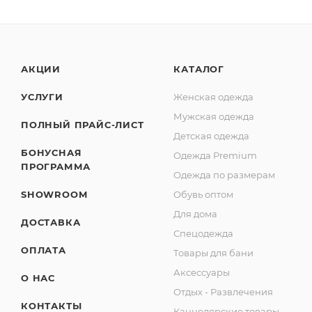
АКЦИИ
КАТАЛОГ
УСЛУГИ
Женская одежда
Мужская одежда
ПОЛНЫЙ ПРАЙС-ЛИСТ
Детская одежда
БОНУСНАЯ
Одежда Premium
ПРОГРАММА
Одежда по размерам
SHOWROOM
Обувь оптом
Для дома
ДОСТАВКА
Спецодежда
ОПЛАТА
Товары для бани
Аксессуары
О НАС
Отдых - Развлечения
КОНТАКТЫ
Канцелярские товары