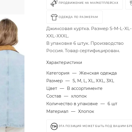
ПРОДВИЖЕНИЕ НА МАРКЕТПЛЕЙСАХ
ОДЕЖДА ПО РАЗМЕРАМ
Джинсовая куртка. Размер S-M-L-XL-
XXL-XXXL.
В упаковке 6 штук. Производство
Россия. Товар сертифицирован.
Характеристики
Категория
—
Женская одежда
Размер
—
S, M, L, XL, XXL, 3XL
Цвет
—
В ассортименте
Состав
—
хлопок
Количество в упаковке
—
6 шт
Материал
—
Хлопок
ЭТА ПОЗИЦИЯ МОЖЕТ БЫТЬ ПОД ВАШИМ Б