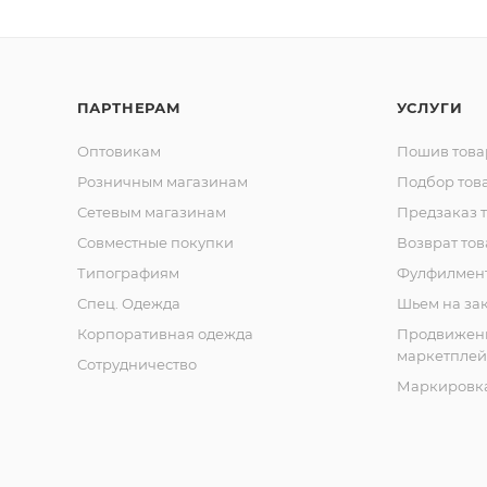
ПАРТНЕРАМ
УСЛУГИ
Оптовикам
Пошив това
Розничным магазинам
Подбор тов
Сетевым магазинам
Предзаказ 
Совместные покупки
Возврат тов
Типографиям
Фулфилмен
Спец. Одежда
Шьем на за
Корпоративная одежда
Продвижен
маркетплей
Сотрудничество
Маркировка