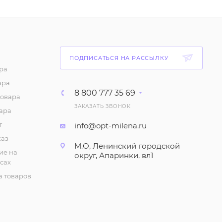
1 848
₽
/шт
Демисезонная
женская куртка весна-
осень (р-р 42-48)
ПОДПИСАТЬСЯ НА РАССЫЛКУ
1 911
₽
/шт
ра
ара
Демисезонная
8 800 777 35 69
товара
женская куртка
ЗАКАЗАТЬ ЗВОНОК
(Рубашка) весна-осень
ара
(р-р 42-48)
т
info@opt-milena.ru
1 872
₽
/шт
каз
М.О, Ленинский городской
ие на
округ, Апаринки, вл1
Куртка женская
сах
двухсторонняя (р-р
 товаров
42-48)
2 940
₽
/шт
Куртка женская