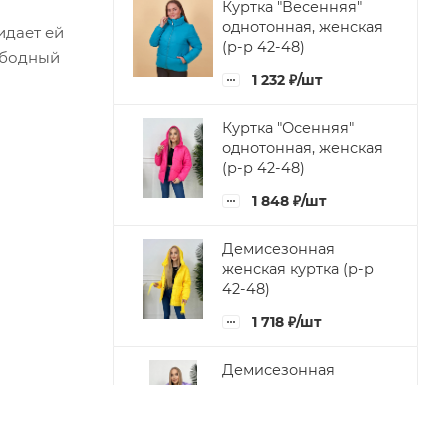
Куртка "Весенняя"
однотонная, женская
идает ей
(р-р 42-48)
ободный
1 232
₽
/шт
Куртка "Осенняя"
однотонная, женская
(р-р 42-48)
1 848
₽
/шт
Демисезонная
женская куртка (р-р
42-48)
1 718
₽
/шт
Демисезонная
женская куртка с
капюшоном (р-р 42-
48)