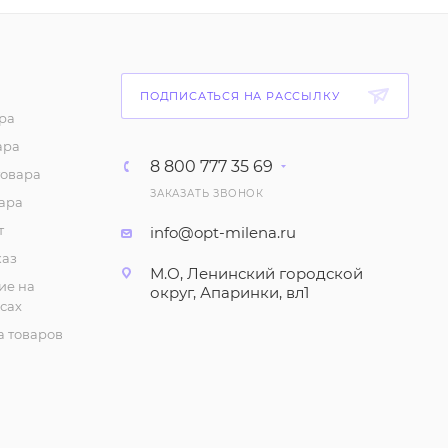
Демисезонная
женская куртка весна-
осень (р-р 42-48)
ПОДПИСАТЬСЯ НА РАССЫЛКУ
1 911
₽
/шт
ра
ара
Демисезонная
8 800 777 35 69
товара
женская куртка
ЗАКАЗАТЬ ЗВОНОК
(Рубашка) весна-осень
ара
(р-р 42-48)
т
info@opt-milena.ru
1 872
₽
/шт
каз
М.О, Ленинский городской
ие на
округ, Апаринки, вл1
Куртка женская
сах
двухсторонняя (р-р
 товаров
42-48)
2 940
₽
/шт
Куртка женская
еврозима на