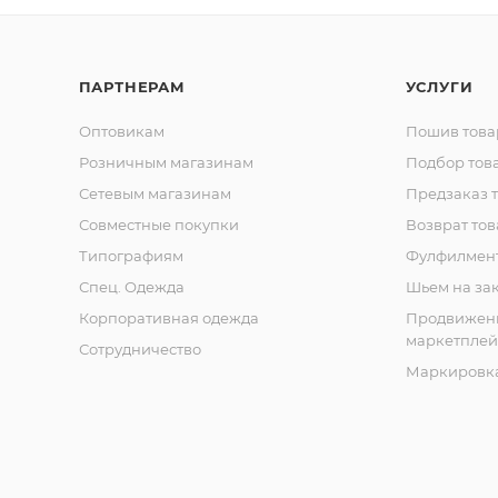
ПАРТНЕРАМ
УСЛУГИ
Оптовикам
Пошив това
Розничным магазинам
Подбор тов
Сетевым магазинам
Предзаказ 
Совместные покупки
Возврат тов
Типографиям
Фулфилмен
Спец. Одежда
Шьем на за
Корпоративная одежда
Продвижен
маркетплей
Сотрудничество
Маркировка