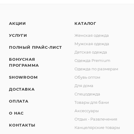
АКЦИИ
КАТАЛОГ
УСЛУГИ
Женская одежда
Мужская одежда
ПОЛНЫЙ ПРАЙС-ЛИСТ
Детская одежда
БОНУСНАЯ
Одежда Premium
ПРОГРАММА
Одежда по размерам
SHOWROOM
Обувь оптом
Для дома
ДОСТАВКА
Спецодежда
ОПЛАТА
Товары для бани
Аксессуары
О НАС
Отдых - Развлечения
КОНТАКТЫ
Канцелярские товары