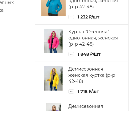
однотонная, женская
невных
(р-р 42-48)
ка
1 232
₽
/шт
Куртка "Осенняя"
однотонная, женская
(р-р 42-48)
1 848
₽
/шт
Демисезонная
женская куртка (р-р
42-48)
1 718
₽
/шт
Демисезонная
женская куртка с
капюшоном (р-р 42-
48)
1 848
₽
/шт