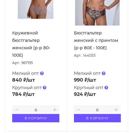
Кружевной
Бюстгальтер
бюстгальтер
женский с принтом
женский (р-р 80-
(р-р 80Е - 100Е)
100Е)
Арт.: 144053
Арт.: 967195
Мелкий опт
Мелкий опт
840
₽
/шт
990
₽
/шт
Крупный опт
Крупный опт
784
₽
/шт
924
₽
/шт
В КОРЗИНУ
В КОРЗИНУ