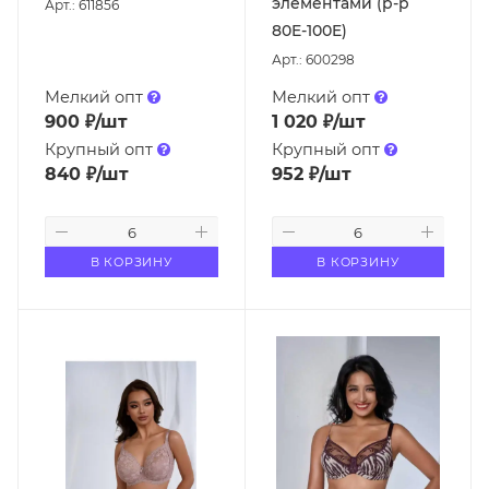
элементами (р-р
Арт.: 611856
80E-100E)
Арт.: 600298
Мелкий опт
Мелкий опт
900
₽
/шт
1 020
₽
/шт
Крупный опт
Крупный опт
840
₽
/шт
952
₽
/шт
В КОРЗИНУ
В КОРЗИНУ