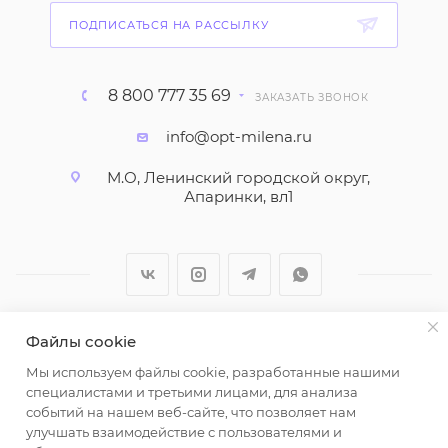
ПОДПИСАТЬСЯ НА РАССЫЛКУ
8 800 777 35 69
ЗАКАЗАТЬ ЗВОНОК
info@opt-milena.ru
М.О, Ленинский городской округ,
Апаринки, вл1
Файлы cookie
2026 © ООО "Вайт Текстиль групп"
Мы используем файлы cookie, разработанные нашими
Любая информация на сайте носит справочный
специалистами и третьими лицами, для анализа
характер и не является публичной офертой
событий на нашем веб-сайте, что позволяет нам
определяемой положениями пункта 2 статьи 437
улучшать взаимодействие с пользователями и
Гражданского кодекса Российской Федерации.