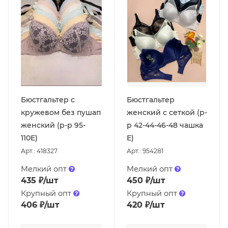
Бюстгальтер с
Бюстгальтер
кружевом без пушап
женский с сеткой (р-
женский (р-р 95-
р 42-44-46-48 чашка
110Е)
E)
Арт.: 418327
Арт.: 954281
Мелкий опт
Мелкий опт
435
₽
/шт
450
₽
/шт
Крупный опт
Крупный опт
406
₽
/шт
420
₽
/шт