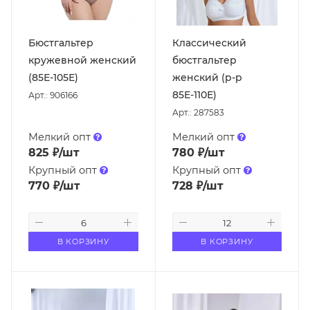
Бюстгальтер
Классический
кружевной женский
бюстгальтер
(85Е-105Е)
женский (р-р
85Е-110Е)
Арт.: 906166
Арт.: 287583
Мелкий опт
Мелкий опт
825
₽
/шт
780
₽
/шт
Крупный опт
Крупный опт
770
₽
/шт
728
₽
/шт
В КОРЗИНУ
В КОРЗИНУ