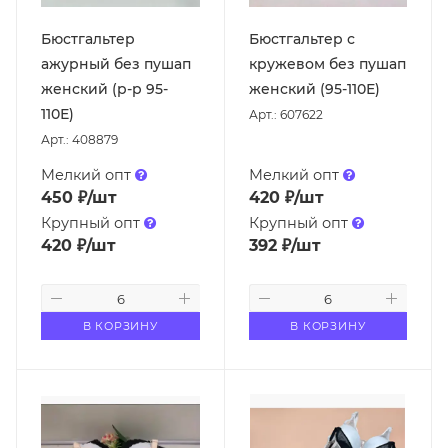
Бюстгальтер
Бюстгальтер с
ажурный без пушап
кружевом без пушап
женский (р-р 95-
женский (95-110Е)
110Е)
Арт.: 607622
Арт.: 408879
Мелкий опт
Мелкий опт
450
₽
/шт
420
₽
/шт
Крупный опт
Крупный опт
420
₽
/шт
392
₽
/шт
В КОРЗИНУ
В КОРЗИНУ