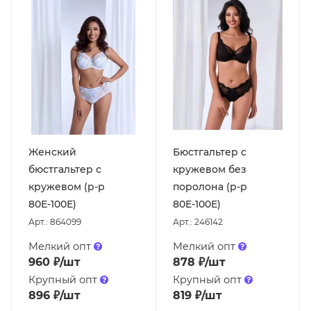
Женский
Бюстгальтер с
бюстгальтер с
кружевом без
кружевом (р-р
поролона (р-р
80Е-100Е)
80Е-100Е)
Арт.: 864099
Арт.: 246142
Мелкий опт
Мелкий опт
960
₽
/шт
878
₽
/шт
Крупный опт
Крупный опт
896
₽
/шт
819
₽
/шт