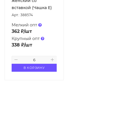
женский со
вставкой (Чашка E)
Арт.: 388574
Мелкий опт
362
₽
/шт
Крупный опт
338
₽
/шт
В КОРЗИНУ