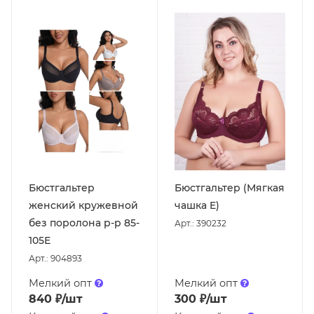
Бюстгальтер
Бюстгальтер (Мягкая
женский кружевной
чашка E)
без поролона р-р 85-
Арт.: 390232
105Е
Арт.: 904893
Мелкий опт
Мелкий опт
840
₽
/шт
300
₽
/шт