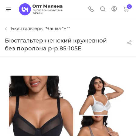
0
Бюстгальтеры "Чашка "Е""
Бюстгальтер женский кружевной
без поролона р-р 85-105Е