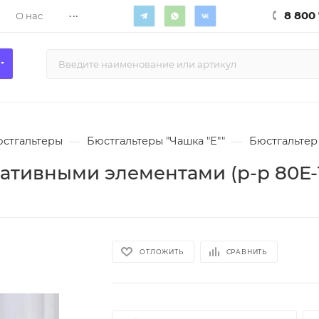
...
8 800 
О нас
стгальтеры
—
Бюстгальтеры "Чашка "Е""
—
Бюстгальтер
ативными элементами (р-р 80E-
ОТЛОЖИТЬ
СРАВНИТЬ