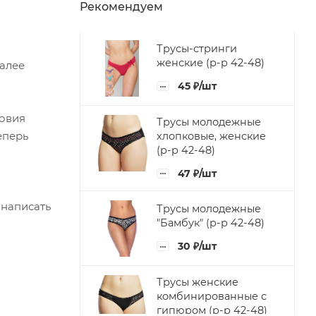
Рекомендуем
Трусы-стринги
женские (р-р 42-48)
Далее
45
₽
/шт
ловия
Трусы молодежные
еперь
хлопковые, женские
(р-р 42-48)
47
₽
/шт
 написать
Трусы молодежные
"Бамбук" (р-р 42-48)
30
₽
/шт
Трусы женские
комбинированные с
гипюром (р-р 42-48)