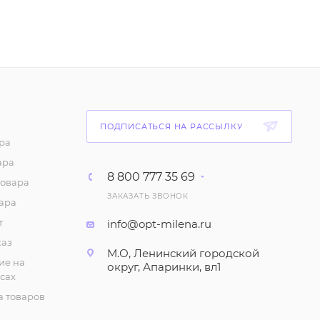
52
₽
/шт
Трусы-шортики
"Бамбук", женские (р-р
42-48)
56
₽
/шт
ПОДПИСАТЬСЯ НА РАССЫЛКУ
Панталоны женские,
ра
большие размеры
ара
8 800 777 35 69
112
₽
/шт
товара
ЗАКАЗАТЬ ЗВОНОК
ара
Трусы женские,
т
info@opt-milena.ru
большие размеры,
хлопковые (слипы)
каз
М.О, Ленинский городской
ие на
70
₽
/шт
округ, Апаринки, вл1
сах
 товаров
Трусы молодежные с
кружевом (р-р 42-48)