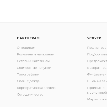
ПАРТНЕРАМ
УСЛУГИ
Оптовикам
Пошив това
Розничным магазинам
Подбор тов
Сетевым магазинам
Предзаказ 
Совместные покупки
Возврат тов
Типографиям
Фулфилмен
Спец. Одежда
Шьем на за
Корпоративная одежда
Продвижен
маркетплей
Сотрудничество
Маркировка