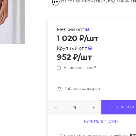
ЭТА ПОЗИЦИЯ МОЖЕТ БЫТЬ ПОД ВАШИМ Б
Мелкий опт
1 020
₽
/шт
Крупный опт
952
₽
/шт
Нашли дешевле?
Таблица размеров
В КОРЗИ
КУПИТЬ В 1 КЛИК
Стоимость упаковки крупный опт
5 7