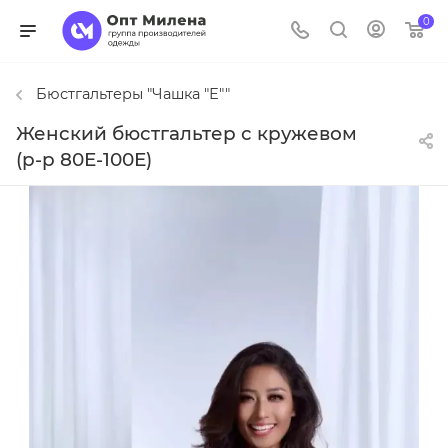
0
Бюстгальтеры "Чашка "Е""
Женский бюстгальтер с кружевом
(р-р 80Е-100Е)