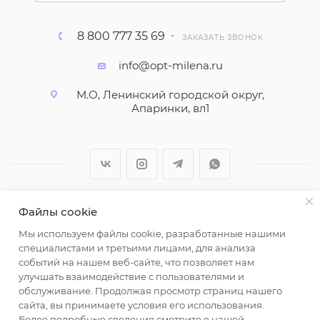
8 800 777 35 69
ЗАКАЗАТЬ ЗВОНОК
info@opt-milena.ru
М.О, Ленинский городской округ,
Апаринки, вл1
Файлы cookie
2026 © ООО "Вайт Текстиль групп"
Мы используем файлы cookie, разработанные нашими
Любая информация на сайте носит справочный
специалистами и третьими лицами, для анализа
характер и не является публичной офертой
событий на нашем веб-сайте, что позволяет нам
определяемой положениями пункта 2 статьи 437
улучшать взаимодействие с пользователями и
Гражданского кодекса Российской Федерации.
обслуживание. Продолжая просмотр страниц нашего
Использование любых материалов, опубликованных
сайта, вы принимаете условия его использования.
Более подробные сведения смотрите в нашей