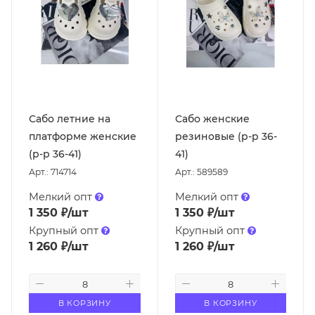
Сабо летние на
Сабо женские
платформе женские
резиновые (р-р 36-
(р-р 36-41)
41)
Арт.: 714714
Арт.: 589589
Мелкий опт
Мелкий опт
1 350
₽
/шт
1 350
₽
/шт
Крупный опт
Крупный опт
1 260
₽
/шт
1 260
₽
/шт
В КОРЗИНУ
В КОРЗИНУ