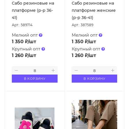
Сабо резиновые на
Сабо резиновые на
платформе (р-р 36-
платформе женские
41)
(р-р 36-41)
Арт.: 589714
Арт.: 387589
Мелкий опт
Мелкий опт
1 350
₽
/шт
1 350
₽
/шт
Крупный опт
Крупный опт
1 260
₽
/шт
1 260
₽
/шт
В КОРЗИНУ
В КОРЗИНУ