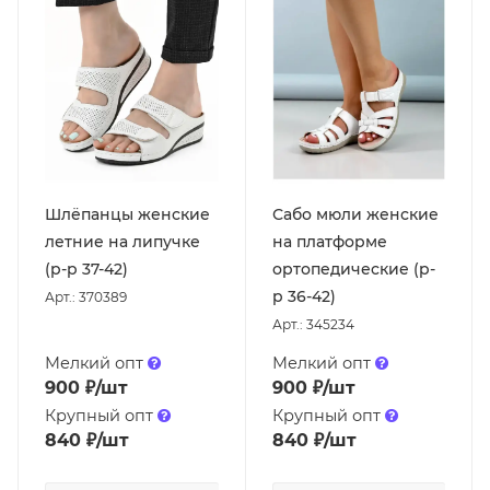
Шлёпанцы женские
Сабо мюли женские
летние на липучке
на платформе
(р-р 37-42)
ортопедические (р-
р 36-42)
Арт.: 370389
Арт.: 345234
Мелкий опт
Мелкий опт
900
₽
/шт
900
₽
/шт
Крупный опт
Крупный опт
840
₽
/шт
840
₽
/шт