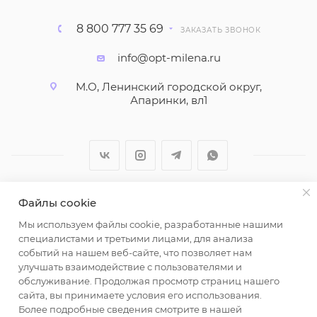
8 800 777 35 69
ЗАКАЗАТЬ ЗВОНОК
info@opt-milena.ru
М.О, Ленинский городской округ,
Апаринки, вл1
Файлы cookie
2026 © ООО "Вайт Текстиль групп"
Мы используем файлы cookie, разработанные нашими
Любая информация на сайте носит справочный
специалистами и третьими лицами, для анализа
характер и не является публичной офертой
событий на нашем веб-сайте, что позволяет нам
определяемой положениями пункта 2 статьи 437
улучшать взаимодействие с пользователями и
Гражданского кодекса Российской Федерации.
обслуживание. Продолжая просмотр страниц нашего
Использование любых материалов, опубликованных
сайта, вы принимаете условия его использования.
Более подробные сведения смотрите в нашей
на https://opt-milena.ru, допустимо только при