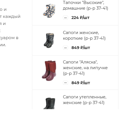
Тапочки "Высокие",
домашние (р-р 37-41)
о и
ет каждый
224
₽
/шт
я и
х
Сапоги женские,
суаром в
короткие (р-р 37-41)
ии.
849
₽
/шт
Сапоги "Аляска",
женские, на липучке
(р-р 37-41)
849
₽
/шт
Сапоги утепленные,
женские (р-р 37-41)
849
₽
/шт