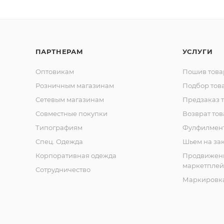
ПАРТНЕРАМ
УСЛУГИ
Оптовикам
Пошив това
Розничным магазинам
Подбор тов
Сетевым магазинам
Предзаказ 
Совместные покупки
Возврат тов
Типографиям
Фулфилмен
Спец. Одежда
Шьем на за
Корпоративная одежда
Продвижен
маркетплей
Сотрудничество
Маркировка