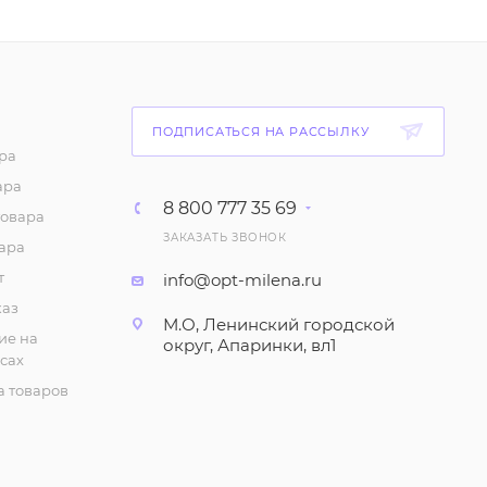
Тапочки "На иск.меху"
(р-р 36-41)
441
₽
/шт
Тапочки "На
ПОДПИСАТЬСЯ НА РАССЫЛКУ
резиновой подошве",
женские (р-р 36-40)
ра
ара
140
₽
/шт
8 800 777 35 69
товара
ЗАКАЗАТЬ ЗВОНОК
Тапочки женские,
ара
утеплённые
т
info@opt-milena.ru
399
₽
/шт
каз
М.О, Ленинский городской
ие на
округ, Апаринки, вл1
сах
Сланцы женские Эва
(много цветов)
 товаров
135
₽
/шт
Тапочки "Открытые, с