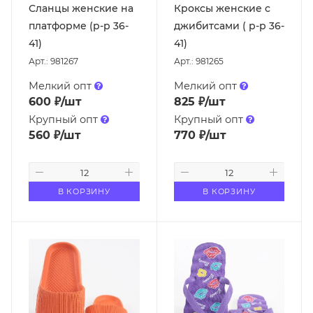
Сланцы женские на
Кроксы женские с
платформе (р-р 36-
джибитсами ( р-р 36-
41)
41)
Арт.: 981267
Арт.: 981265
Мелкий опт
Мелкий опт
600
₽
/шт
825
₽
/шт
Крупный опт
Крупный опт
560
₽
/шт
770
₽
/шт
В КОРЗИНУ
В КОРЗИНУ