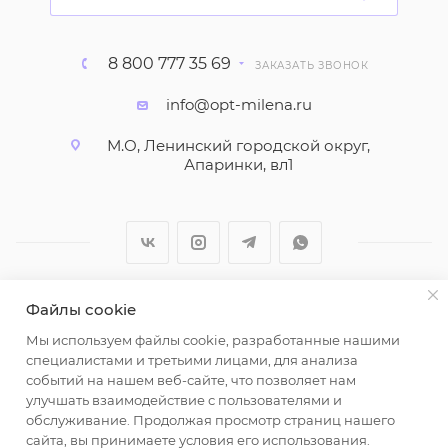
8 800 777 35 69
ЗАКАЗАТЬ ЗВОНОК
info@opt-milena.ru
М.О, Ленинский городской округ,
Апаринки, вл1
Файлы cookie
2026 © ООО "Вайт Текстиль групп"
Мы используем файлы cookie, разработанные нашими
Любая информация на сайте носит справочный
специалистами и третьими лицами, для анализа
характер и не является публичной офертой
событий на нашем веб-сайте, что позволяет нам
определяемой положениями пункта 2 статьи 437
улучшать взаимодействие с пользователями и
Гражданского кодекса Российской Федерации.
обслуживание. Продолжая просмотр страниц нашего
Использование любых материалов, опубликованных
сайта, вы принимаете условия его использования.