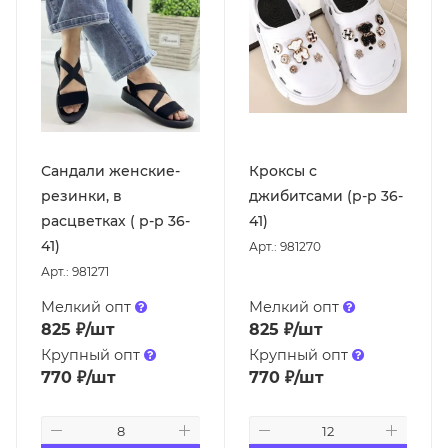
Сандали женские-
Кроксы с
резинки, в
джибитсами (р-р 36-
расцветках ( р-р 36-
41)
41)
Арт.: 981270
Арт.: 981271
Мелкий опт
Мелкий опт
825
₽
/шт
825
₽
/шт
Крупный опт
Крупный опт
770
₽
/шт
770
₽
/шт