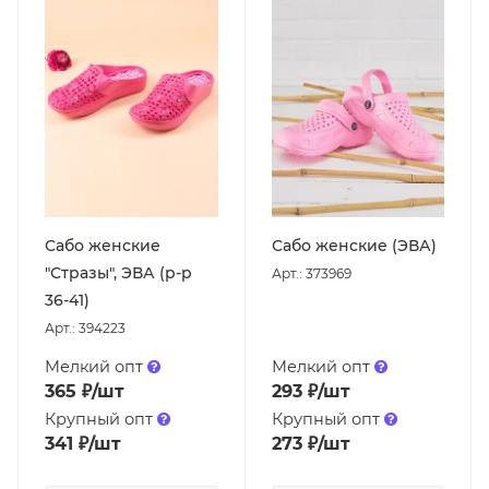
Сабо женские
Сабо женские (ЭВА)
"Стразы", ЭВА (р-р
Арт.: 373969
36-41)
Арт.: 394223
Мелкий опт
Мелкий опт
365
₽
/шт
293
₽
/шт
Крупный опт
Крупный опт
341
₽
/шт
273
₽
/шт