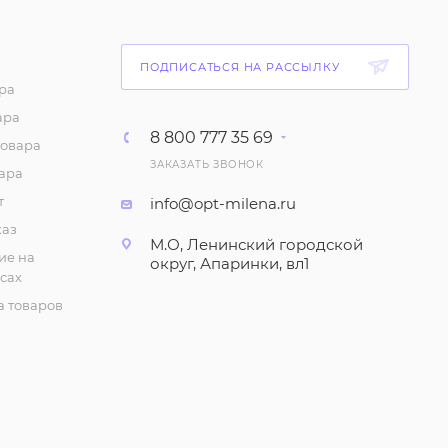
ПОДПИСАТЬСЯ НА РАССЫЛКУ
ра
ара
8 800 777 35 69
товара
ЗАКАЗАТЬ ЗВОНОК
ара
т
info@opt-milena.ru
каз
М.О, Ленинский городской
ие на
округ, Апаринки, вл1
сах
 товаров