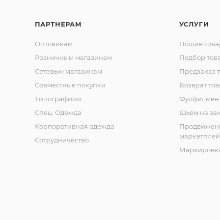
ПАРТНЕРАМ
УСЛУГИ
Оптовикам
Пошив това
Розничным магазинам
Подбор тов
Сетевым магазинам
Предзаказ 
Совместные покупки
Возврат тов
Типографиям
Фулфилмен
Спец. Одежда
Шьем на за
Корпоративная одежда
Продвижен
маркетплей
Сотрудничество
Маркировка