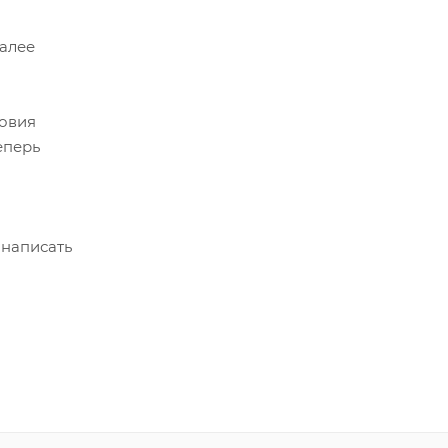
Далее
ловия
еперь
 написать