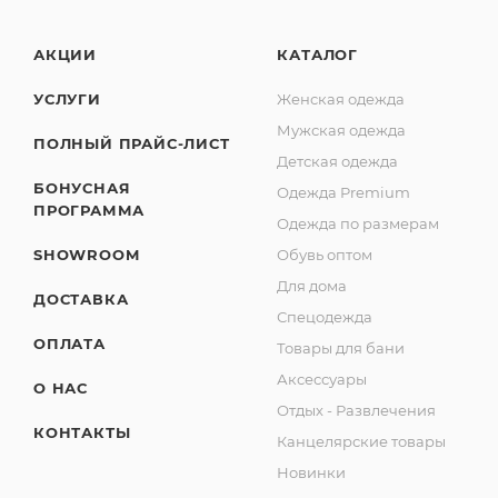
АКЦИИ
КАТАЛОГ
УСЛУГИ
Женская одежда
Мужская одежда
ПОЛНЫЙ ПРАЙС-ЛИСТ
Детская одежда
БОНУСНАЯ
Одежда Premium
ПРОГРАММА
Одежда по размерам
SHOWROOM
Обувь оптом
Для дома
ДОСТАВКА
Спецодежда
ОПЛАТА
Товары для бани
Аксессуары
О НАС
Отдых - Развлечения
КОНТАКТЫ
Канцелярские товары
Новинки