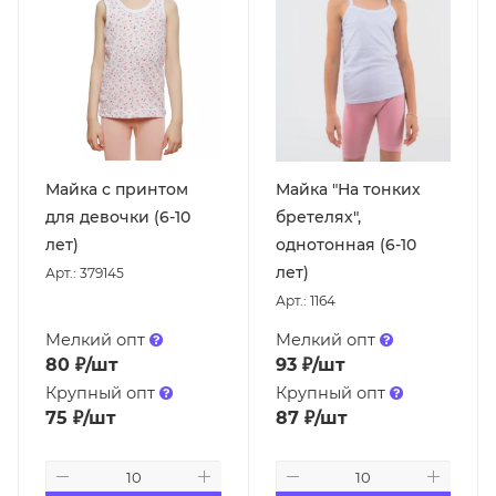
Майка с принтом
Майка "На тонких
для девочки (6-10
бретелях",
лет)
однотонная (6-10
лет)
Арт.: 379145
Арт.: 1164
Мелкий опт
Мелкий опт
80
₽
/шт
93
₽
/шт
Крупный опт
Крупный опт
75
₽
/шт
87
₽
/шт