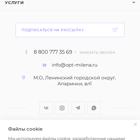
УСЛУГИ
ПОДПИСАТЬСЯ НА РАССЫЛКУ
8 800 777 35 69
ЗАКАЗАТЬ ЗВОНОК
info@opt-milena.ru
М.О, Ленинский городской округ,
Апаринки, вл1
Файлы cookie
2026 © ООО "Вайт Текстиль групп"
Мы используем файлы cookie, разработанные нашими
Любая информация на сайте носит справочный