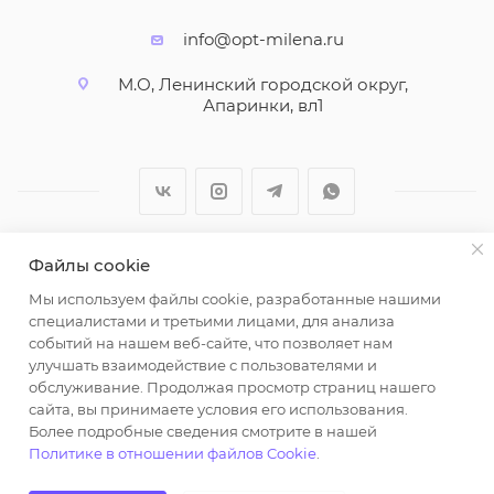
info@opt-milena.ru
М.О, Ленинский городской округ,
Апаринки, вл1
Файлы cookie
2026 © ООО "Вайт Текстиль групп"
Мы используем файлы cookie, разработанные нашими
Любая информация на сайте носит справочный
специалистами и третьими лицами, для анализа
характер и не является публичной офертой
событий на нашем веб-сайте, что позволяет нам
определяемой положениями пункта 2 статьи 437
улучшать взаимодействие с пользователями и
Гражданского кодекса Российской Федерации.
обслуживание. Продолжая просмотр страниц нашего
Использование любых материалов, опубликованных
сайта, вы принимаете условия его использования.
Более подробные сведения смотрите в нашей
на https://opt-milena.ru, допустимо только при
Политике в отношении файлов Cookie
.
наличии письменного разрешения редакции и
активной ссылки на https://opt-milena.ru