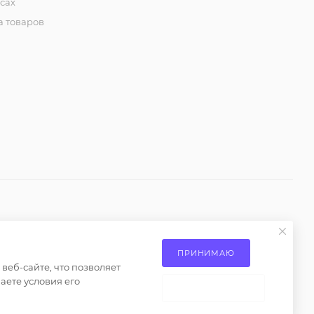
сах
 товаров
ениями пункта 2 статьи 437 Гражданского кодекса
ПРИНИМАЮ
еб-сайте, что позволяет
о только при наличии письменного разрешения
аете условия его
НЕ ПРИНИМАЮ