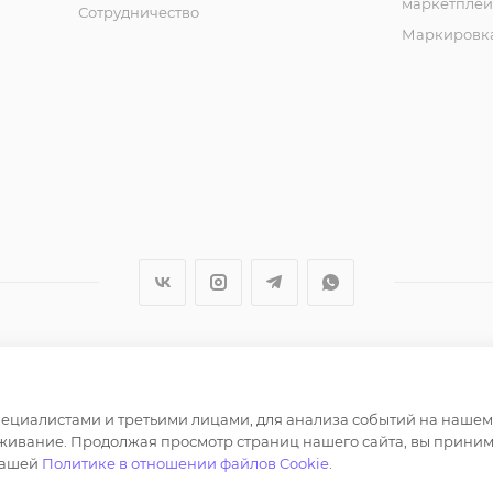
маркетплей
Сотрудничество
Маркировка
ер и не является публичной офертой определяемой полож
циалистами и третьими лицами, для анализа событий на нашем в
лов, опубликованных на https://opt-milena.ru, допустим
живание. Продолжая просмотр страниц нашего сайта, вы приним
нашей
Политике в отношении файлов Cookie
.