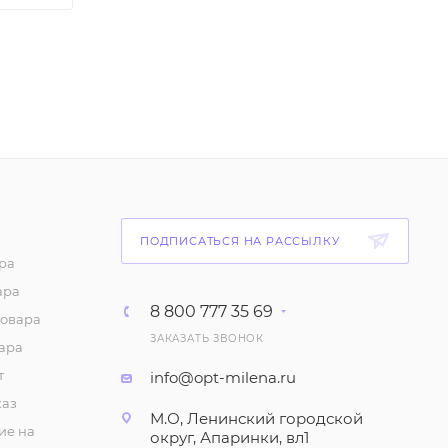
ПОДПИСАТЬСЯ НА РАССЫЛКУ
ра
ара
8 800 777 35 69
товара
ЗАКАЗАТЬ ЗВОНОК
ара
т
info@opt-milena.ru
каз
М.О, Ленинский городской
ие на
округ, Апаринки, вл1