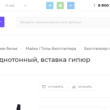
...
8 800 
О нас
ее белье
—
Майки / Топы-Бюстгалтера
—
Бюстгальтер 
днотонный, вставка гипюр
ОТЛОЖИТЬ
СРАВНИТЬ