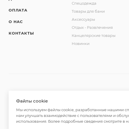
Спецодежда
ОПЛАТА
Товары для бани
Аксессуары
О НАС
Отдых - Развлечения
КОНТАКТЫ
Канцелярские товары
Новинки
2026 © ООО "Вайт Текстиль групп"
Файлы cookie
Любая информация на сайте носит справочный характ
Мы используем файлы cookie, разработанные нашими спе
Российской Федерации. Использование любых материа
нам улучшать взаимодействие с пользователями и обслу
редакции и активной ссылки на https://opt-milena.ru
использования. Более подробные сведения смотрите в 