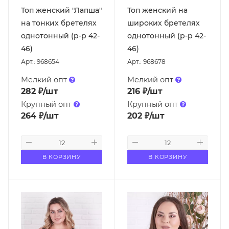
Топ женский "Лапша"
Топ женский на
на тонких бретелях
широких бретелях
однотонный (р-р 42-
однотонный (р-р 42-
46)
46)
Арт.: 968654
Арт.: 968678
Мелкий опт
Мелкий опт
282
₽
/шт
216
₽
/шт
Крупный опт
Крупный опт
264
₽
/шт
202
₽
/шт
В КОРЗИНУ
В КОРЗИНУ