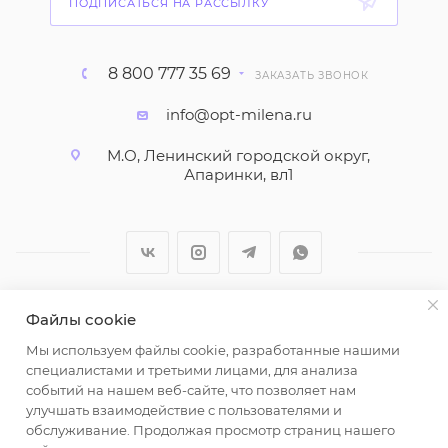
ПОДПИСАТЬСЯ НА РАССЫЛКУ
8 800 777 35 69
ЗАКАЗАТЬ ЗВОНОК
info@opt-milena.ru
М.О, Ленинский городской округ,
Апаринки, вл1
Файлы cookie
2026 © ООО "Вайт Текстиль групп"
Мы используем файлы cookie, разработанные нашими
Любая информация на сайте носит справочный
специалистами и третьими лицами, для анализа
характер и не является публичной офертой
событий на нашем веб-сайте, что позволяет нам
определяемой положениями пункта 2 статьи 437
улучшать взаимодействие с пользователями и
Гражданского кодекса Российской Федерации.
обслуживание. Продолжая просмотр страниц нашего