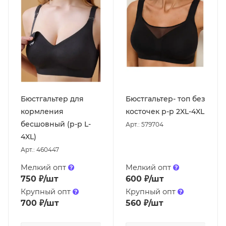
Бюстгальтер для
Бюстгальтер- топ без
кормления
косточек р-р 2XL-4XL
бесшовный (р-р L-
Арт.: 579704
4XL)
Арт.: 460447
Мелкий опт
Мелкий опт
750
₽
/шт
600
₽
/шт
Крупный опт
Крупный опт
700
₽
/шт
560
₽
/шт