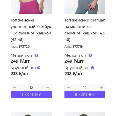
Топ женский
Топ женский "Лапша"
удлиненный, бамбук
на молнии, со
. Со съемной чашкой
съемной чашкой (42-
(42-46)
46)
Арт.: 973726
Арт.: 973719
Мелкий опт
Мелкий опт
249
₽
/шт
249
₽
/шт
Крупный опт
Крупный опт
233
₽
/шт
233
₽
/шт
В КОРЗИНУ
В КОРЗИНУ