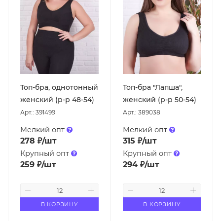
Топ-бра, однотонный
Топ-бра "Лапша",
женский (р-р 48-54)
женский (р-р 50-54)
Арт.: 391499
Арт.: 389038
Мелкий опт
Мелкий опт
278
₽
/шт
315
₽
/шт
Крупный опт
Крупный опт
259
₽
/шт
294
₽
/шт
В КОРЗИНУ
В КОРЗИНУ