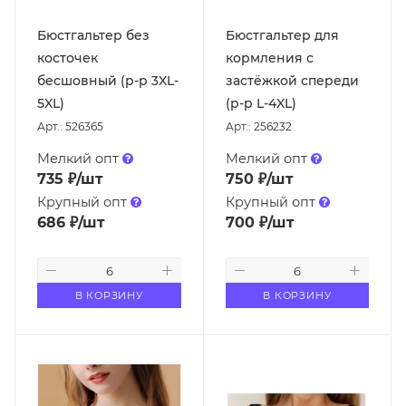
Бюстгальтер без
Бюстгальтер для
косточек
кормления с
бесшовный (р-р 3XL-
застёжкой спереди
5XL)
(р-р L-4XL)
Арт.: 526365
Арт.: 256232
Мелкий опт
Мелкий опт
735
₽
/шт
750
₽
/шт
Крупный опт
Крупный опт
686
₽
/шт
700
₽
/шт
В КОРЗИНУ
В КОРЗИНУ