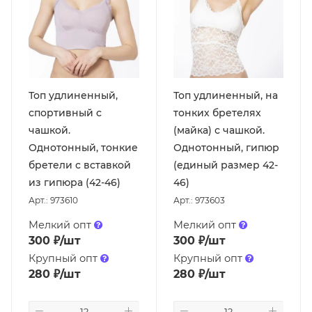
Топ удлиненный,
Топ удлиненный, на
спортивный с
тонких бретелях
чашкой.
(майка) с чашкой.
Однотонный, тонкие
Однотонный, гипюр
бретели с вставкой
(единый размер 42-
из гипюра (42-46)
46)
Арт.: 973610
Арт.: 973603
Мелкий опт
Мелкий опт
300
₽
/шт
300
₽
/шт
Крупный опт
Крупный опт
280
₽
/шт
280
₽
/шт