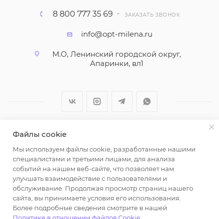
8 800 777 35 69
ЗАКАЗАТЬ ЗВОНОК
info@opt-milena.ru
М.О, Ленинский городской округ,
Апаринки, вл1
Файлы cookie
2026 © ООО "Вайт Текстиль групп"
Мы используем файлы cookie, разработанные нашими
Любая информация на сайте носит справочный
специалистами и третьими лицами, для анализа
характер и не является публичной офертой
событий на нашем веб-сайте, что позволяет нам
определяемой положениями пункта 2 статьи 437
улучшать взаимодействие с пользователями и
Гражданского кодекса Российской Федерации.
обслуживание. Продолжая просмотр страниц нашего
Использование любых материалов, опубликованных
сайта, вы принимаете условия его использования.
Более подробные сведения смотрите в нашей
на https://opt-milena.ru, допустимо только при
Политике в отношении файлов Cookie
.