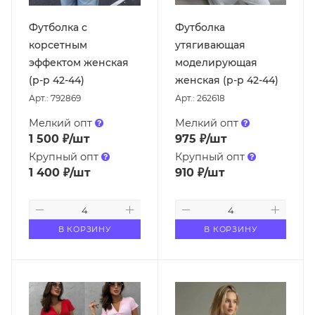
Футболка с
Футболка
корсетным
утягивающая
эффектом женская
моделирующая
(р-р 42-44)
женская (р-р 42-44)
Арт.: 792869
Арт.: 262618
Мелкий опт
Мелкий опт
1 500
₽
/шт
975
₽
/шт
Крупный опт
Крупный опт
1 400
₽
/шт
910
₽
/шт
В КОРЗИНУ
В КОРЗИНУ