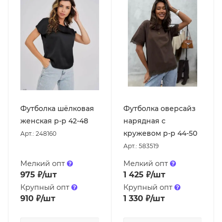
Футболка шёлковая
Футболка оверсайз
женская р-р 42-48
нарядная с
кружевом р-р 44-50
Арт.: 248160
Арт.: 583519
Мелкий опт
Мелкий опт
975
₽
/шт
1 425
₽
/шт
Крупный опт
Крупный опт
910
₽
/шт
1 330
₽
/шт