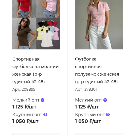
Спортивная
Футболка
футболка на молнии
спортивная
женская (р-р
полузамок женская
единый 42-48)
(р-р единый 42-48)
Арт.: 208899
Арт.: 378301
Мелкий опт
Мелкий опт
1 125
₽
/шт
1 125
₽
/шт
Крупный опт
Крупный опт
1 050
₽
/шт
1 050
₽
/шт