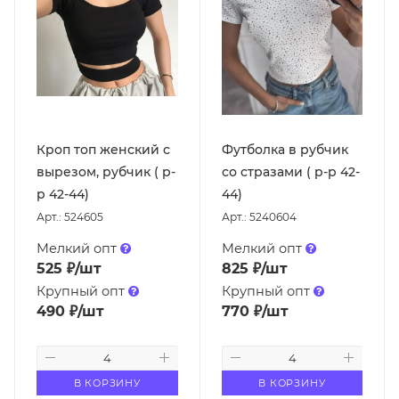
Кроп топ женский с
Футболка в рубчик
вырезом, рубчик ( р-
со стразами ( р-р 42-
р 42-44)
44)
Арт.: 524605
Арт.: 5240604
Мелкий опт
Мелкий опт
525
₽
/шт
825
₽
/шт
Крупный опт
Крупный опт
490
₽
/шт
770
₽
/шт
В КОРЗИНУ
В КОРЗИНУ