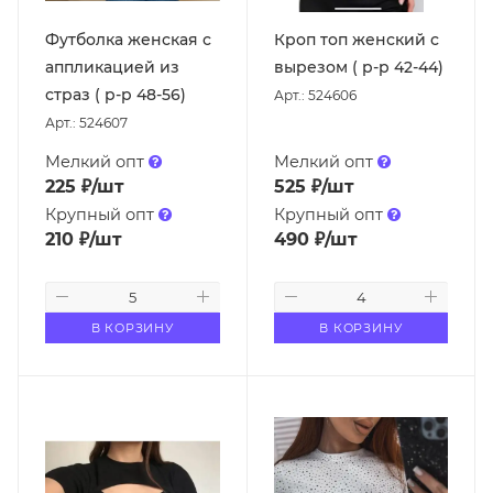
Футболка женская с
Кроп топ женский с
аппликацией из
вырезом ( р-р 42-44)
страз ( р-р 48-56)
Арт.: 524606
Арт.: 524607
Мелкий опт
Мелкий опт
225
₽
/шт
525
₽
/шт
Крупный опт
Крупный опт
210
₽
/шт
490
₽
/шт
В КОРЗИНУ
В КОРЗИНУ