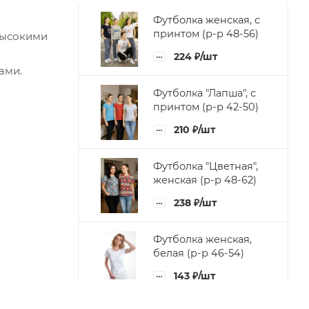
Футболка женская, с
принтом (р-р 48-56)
высокими
224
₽
/шт
ами.
Футболка "Лапша", с
принтом (р-р 42-50)
210
₽
/шт
Футболка "Цветная",
женская (р-р 48-62)
238
₽
/шт
Футболка женская,
белая (р-р 46-54)
143
₽
/шт