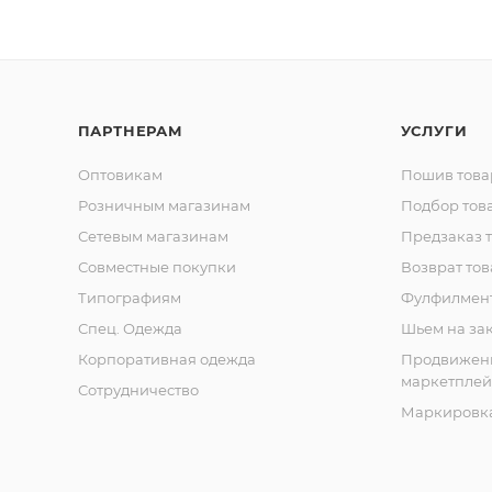
ПАРТНЕРАМ
УСЛУГИ
Оптовикам
Пошив това
Розничным магазинам
Подбор тов
Сетевым магазинам
Предзаказ 
Совместные покупки
Возврат тов
Типографиям
Фулфилмен
Спец. Одежда
Шьем на за
Корпоративная одежда
Продвижен
маркетплей
Сотрудничество
Маркировка