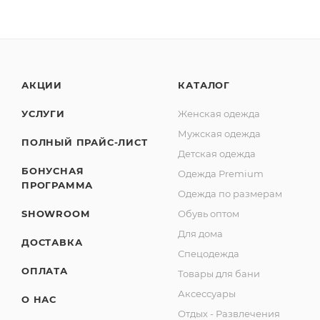
АКЦИИ
КАТАЛОГ
УСЛУГИ
Женская одежда
Мужская одежда
ПОЛНЫЙ ПРАЙС-ЛИСТ
Детская одежда
БОНУСНАЯ
Одежда Premium
ПРОГРАММА
Одежда по размерам
SHOWROOM
Обувь оптом
Для дома
ДОСТАВКА
Спецодежда
ОПЛАТА
Товары для бани
Аксессуары
О НАС
Отдых - Развлечения