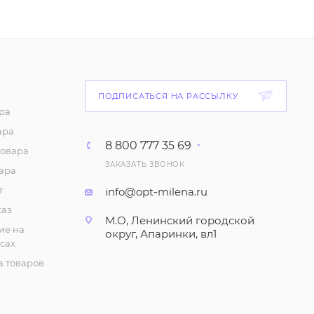
Футболка женская,
мятная (р-р 46-54)
143
₽
/шт
Футболка женская,
синяя (р-р 46-54)
ПОДПИСАТЬСЯ НА РАССЫЛКУ
ра
143
₽
/шт
ара
8 800 777 35 69
товара
Футболка женская,
ЗАКАЗАТЬ ЗВОНОК
сиреневая (р-р 46-54)
ара
143
₽
/шт
т
info@opt-milena.ru
каз
М.О, Ленинский городской
Футболка женская,
ие на
округ, Апаринки, вл1
желтая (р-р 46-54)
сах
 товаров
143
₽
/шт
Футболка женская,