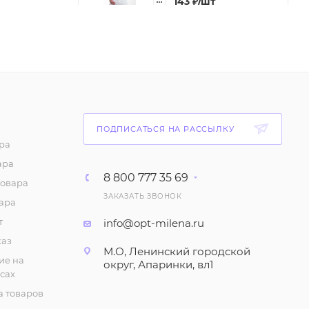
143
₽
/шт
Футболка женская,
мятная (р-р 46-54)
143
₽
/шт
Футболка женская,
синяя (р-р 46-54)
ПОДПИСАТЬСЯ НА РАССЫЛКУ
ра
143
₽
/шт
ара
8 800 777 35 69
товара
Футболка женская,
ЗАКАЗАТЬ ЗВОНОК
сиреневая (р-р 46-54)
ара
143
₽
/шт
т
info@opt-milena.ru
каз
М.О, Ленинский городской
Футболка женская,
ие на
округ, Апаринки, вл1
желтая (р-р 46-54)
сах
 товаров
143
₽
/шт