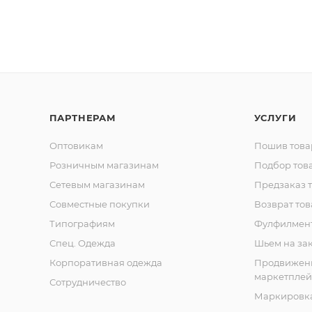
ПАРТНЕРАМ
УСЛУГИ
Оптовикам
Пошив това
Розничным магазинам
Подбор тов
Сетевым магазинам
Предзаказ 
Совместные покупки
Возврат тов
Типографиям
Фулфилмен
Спец. Одежда
Шьем на за
Корпоративная одежда
Продвижен
маркетплей
Сотрудничество
Маркировка