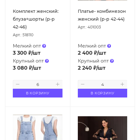
Комплект женский:
Платье- комбинезон
блуза+шорты (р-р
женский (р-р 42-44)
42-46)
Арт.: 401003
Арт.: 518110
Мелкий опт
Мелкий опт
3 300
₽
/шт
2 400
₽
/шт
Крупный опт
Крупный опт
3 080
₽
/шт
2 240
₽
/шт
В КОРЗИНУ
В КОРЗИНУ