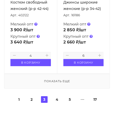
Костюм свободный
Джинсы широкие
женский (р-р 42-44)
женские (р-р 34-42)
Арт.: 402122
Арт.: 161186
Мелкий опт
Мелкий опт
3 900
₽
/шт
2 850
₽
/шт
Крупный опт
Крупный опт
3 640
₽
/шт
2 660
₽
/шт
В КОРЗИНУ
В КОРЗИНУ
ПОКАЗАТЬ ЕЩЕ
1
2
3
4
5
17