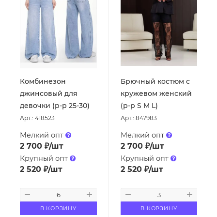
Комбинезон
Брючный костюм с
джинсовый для
кружевом женский
девочки (р-р 25-30)
(р-р S M L)
Арт.: 418523
Арт.: 847983
Мелкий опт
Мелкий опт
2 700
₽
/шт
2 700
₽
/шт
Крупный опт
Крупный опт
2 520
₽
/шт
2 520
₽
/шт
В КОРЗИНУ
В КОРЗИНУ