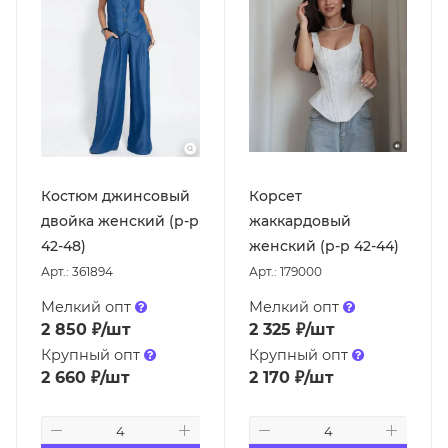
Костюм джинсовый
Корсет
двойка женский (р-р
жаккардовый
42-48)
женский (р-р 42-44)
Арт.: 361894
Арт.: 179000
Мелкий опт
Мелкий опт
2 850
₽
/шт
2 325
₽
/шт
Крупный опт
Крупный опт
2 660
₽
/шт
2 170
₽
/шт