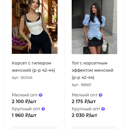
Корсет с гипюром
Топ с корсетным
женский (р-р 42-44)
эффектом женский
(р-р 42-44)
Арт.: 651346
Арт.: 168651
Мелкий опт
Мелкий опт
2 100
₽
/шт
2 175
₽
/шт
Крупный опт
Крупный опт
1 960
₽
/шт
2 030
₽
/шт