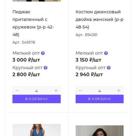
Пиджак
Костюм джинсовый
приталенный с
двойка женский (р-р
кружевом (р-р 42-
48-54)
48)
Арт.: 894361
Арт.: 549378
Мелкий опт
Мелкий опт
3 000
₽
/шт
3 150
₽
/шт
Крупный опт
Крупный опт
2 800
₽
/шт
2 940
₽
/шт
В КОРЗИНУ
В КОРЗИНУ