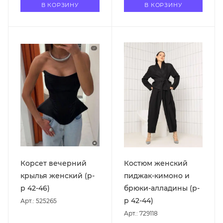
В КОРЗИНУ
В КОРЗИНУ
Корсет вечерний
Костюм женский
крылья женский (р-
пиджак-кимоно и
р 42-46)
брюки-алладины (р-
р 42-44)
Арт.: 525265
Арт.: 729118