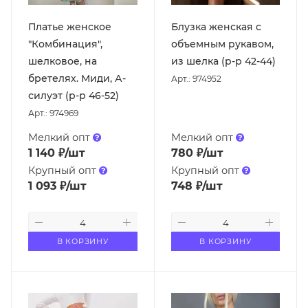
Платье женское
Блузка женская с
"Комбинация",
объемным рукавом,
шелковое, на
из шелка (р-р 42-44)
бретелях. Миди, А-
Арт.: 974952
силуэт (р-р 46-52)
Арт.: 974969
Мелкий опт
Мелкий опт
1 140
₽
/шт
780
₽
/шт
Крупный опт
Крупный опт
1 093
₽
/шт
748
₽
/шт
В КОРЗИНУ
В КОРЗИНУ