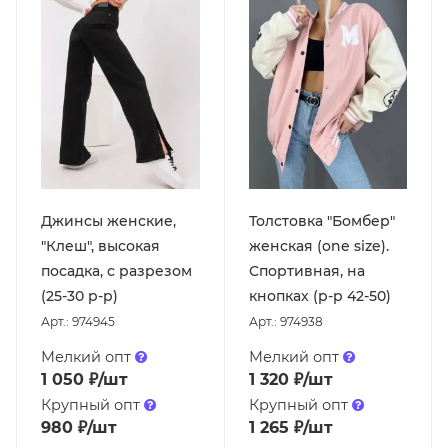
Джинсы женские,
Толстовка "Бомбер"
"Клеш", высокая
женская (one size).
посадка, с разрезом
Спортивная, на
(25-30 р-р)
кнопках (р-р 42-50)
Арт.: 974945
Арт.: 974938
Мелкий опт
Мелкий опт
1 050
₽
/шт
1 320
₽
/шт
Крупный опт
Крупный опт
980
₽
/шт
1 265
₽
/шт