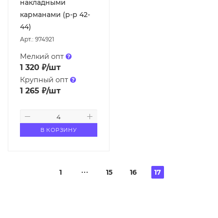
накладными
карманами (р-р 42-
44)
Арт.: 974921
Мелкий опт
1 320
₽
/шт
Крупный опт
1 265
₽
/шт
В КОРЗИНУ
1
15
16
17