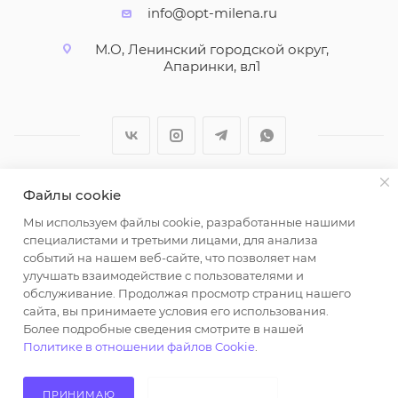
info@opt-milena.ru
М.О, Ленинский городской округ,
Апаринки, вл1
Файлы cookie
2026 © ООО "Вайт Текстиль групп"
Мы используем файлы cookie, разработанные нашими
Любая информация на сайте носит справочный
специалистами и третьими лицами, для анализа
характер и не является публичной офертой
событий на нашем веб-сайте, что позволяет нам
определяемой положениями пункта 2 статьи 437
улучшать взаимодействие с пользователями и
Гражданского кодекса Российской Федерации.
обслуживание. Продолжая просмотр страниц нашего
Использование любых материалов, опубликованных
сайта, вы принимаете условия его использования.
Более подробные сведения смотрите в нашей
на https://opt-milena.ru, допустимо только при
Политике в отношении файлов Cookie
.
наличии письменного разрешения редакции и
активной ссылки на https://opt-milena.ru
ПРИНИМАЮ
НЕ ПРИНИМАЮ