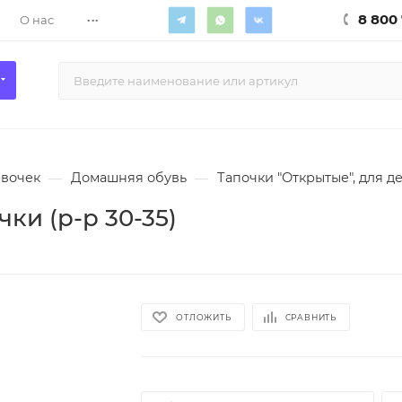
...
8 800 
О нас
евочек
—
Домашняя обувь
—
Тапочки "Открытые", для де
ки (р-р 30-35)
ОТЛОЖИТЬ
СРАВНИТЬ