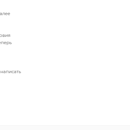
Далее
ловия
еперь
 написать