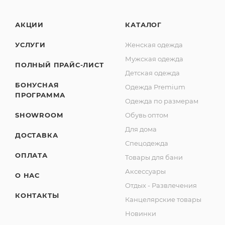
АКЦИИ
КАТАЛОГ
УСЛУГИ
Женская одежда
Мужская одежда
ПОЛНЫЙ ПРАЙС-ЛИСТ
Детская одежда
БОНУСНАЯ
Одежда Premium
ПРОГРАММА
Одежда по размерам
SHOWROOM
Обувь оптом
Для дома
ДОСТАВКА
Спецодежда
ОПЛАТА
Товары для бани
Аксессуары
О НАС
Отдых - Развлечения
КОНТАКТЫ
Канцелярские товары
Новинки