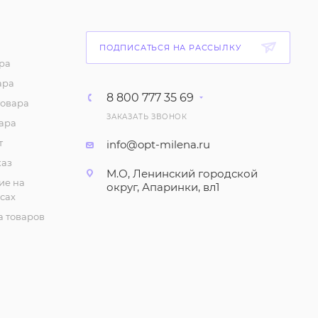
ПОДПИСАТЬСЯ НА РАССЫЛКУ
ра
ара
8 800 777 35 69
товара
ЗАКАЗАТЬ ЗВОНОК
ара
т
info@opt-milena.ru
каз
М.О, Ленинский городской
ие на
округ, Апаринки, вл1
сах
 товаров