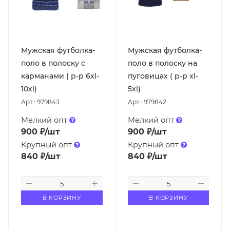
Мужская футболка-
Мужская футболка-
поло в полоску с
поло в полоску на
карманами ( р-р 6xl-
пуговицах ( р-р xl-
10xl)
5xl)
Арт.: 979843
Арт.: 979842
Мелкий опт
Мелкий опт
900
₽
/шт
900
₽
/шт
Крупный опт
Крупный опт
840
₽
/шт
840
₽
/шт
В КОРЗИНУ
В КОРЗИНУ