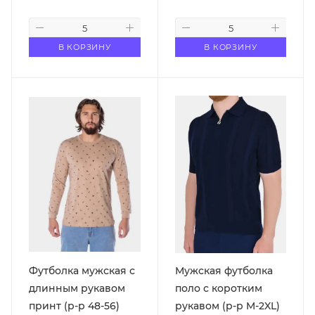
В КОРЗИНУ
В КОРЗИНУ
Футболка мужская с
Мужская футболка
длинным рукавом
поло с коротким
принт (р-р 48-56)
рукавом (р-р M-2XL)