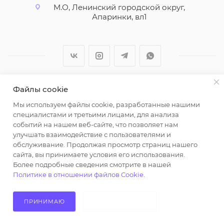
М.О, Ленинский городской округ,
Апаринки, вл1
Файлы cookie
2026 © ООО "Вайт Текстиль групп"
Мы используем файлы cookie, разработанные нашими
Любая информация на сайте носит справочный
специалистами и третьими лицами, для анализа
характер и не является публичной офертой
событий на нашем веб-сайте, что позволяет нам
определяемой положениями пункта 2 статьи 437
улучшать взаимодействие с пользователями и
Гражданского кодекса Российской Федерации.
обслуживание. Продолжая просмотр страниц нашего
Использование любых материалов, опубликованных
сайта, вы принимаете условия его использования.
Более подробные сведения смотрите в нашей
на https://opt-milena.ru, допустимо только при
Политике в отношении файлов Cookie
.
наличии письменного разрешения редакции и
активной ссылки на https://opt-milena.ru
ПРИНИМАЮ
НЕ ПРИНИМАЮ