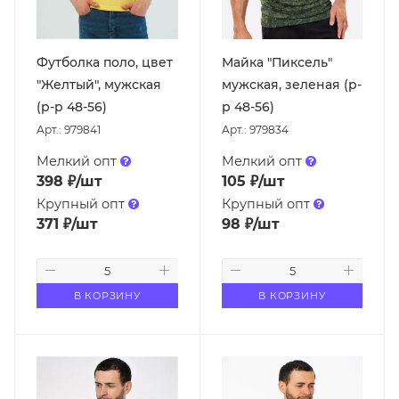
Футболка поло, цвет
Майка "Пиксель"
"Желтый", мужская
мужская, зеленая (р-
(р-р 48-56)
р 48-56)
Арт.: 979841
Арт.: 979834
Мелкий опт
Мелкий опт
398
₽
/шт
105
₽
/шт
Крупный опт
Крупный опт
371
₽
/шт
98
₽
/шт
В КОРЗИНУ
В КОРЗИНУ