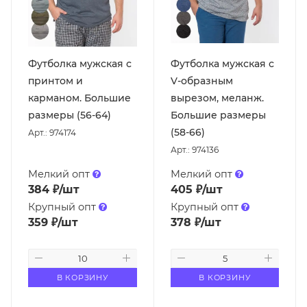
Футболка мужская с
Футболка мужская с
принтом и
V-образным
карманом. Большие
вырезом, меланж.
размеры (56-64)
Большие размеры
(58-66)
Арт.: 974174
Арт.: 974136
Мелкий опт
Мелкий опт
384
₽
/шт
405
₽
/шт
Крупный опт
Крупный опт
359
₽
/шт
378
₽
/шт
В КОРЗИНУ
В КОРЗИНУ