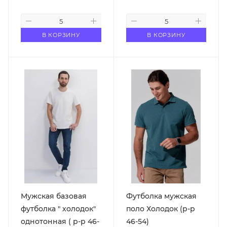
В КОРЗИНУ
В КОРЗИНУ
Мужская базовая
Футболка мужская
футболка " холодок"
поло Холодок (р-р
однотонная ( р-р 46-
46-54)