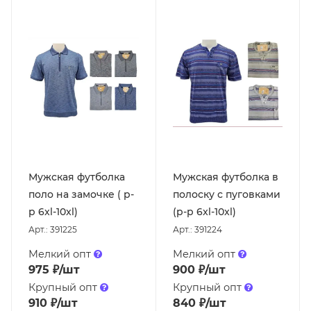
Мужская футболка
Мужская футболка в
поло на замочке ( р-
полоску с пуговками
р 6xl-10xl)
(р-р 6xl-10xl)
Арт.: 391225
Арт.: 391224
Мелкий опт
Мелкий опт
975
₽
/шт
900
₽
/шт
Крупный опт
Крупный опт
910
₽
/шт
840
₽
/шт