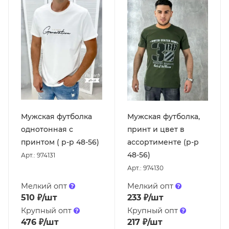
Мужская футболка
Мужская футболка,
однотонная с
принт и цвет в
принтом ( р-р 48-56)
ассортименте (р-р
48-56)
Арт.: 974131
Арт.: 974130
Мелкий опт
Мелкий опт
510
₽
/шт
233
₽
/шт
Крупный опт
Крупный опт
476
₽
/шт
217
₽
/шт