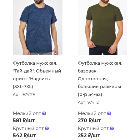
Футболка мужская,
Футболка мужская,
"Тай-дай". Объемный
базовая.
принт "Надпись"
Однотонная,
(3XL-7XL)
большие размеры
(р-р 54-62)
Арт.: 974129
Арт.: 974112
Мелкий опт
Мелкий опт
581
₽
/шт
270
₽
/шт
Крупный опт
Крупный опт
542
₽
/шт
252
₽
/шт