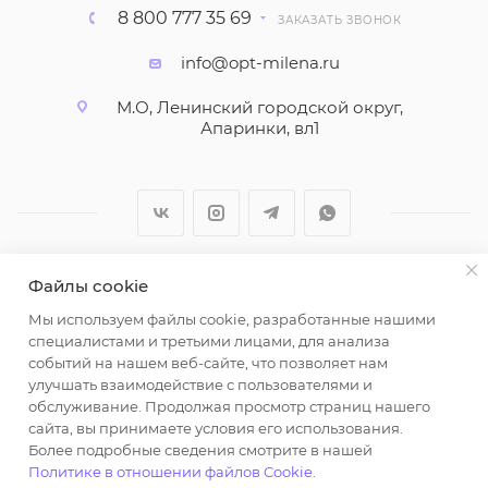
8 800 777 35 69
ЗАКАЗАТЬ ЗВОНОК
info@opt-milena.ru
М.О, Ленинский городской округ,
Апаринки, вл1
Файлы cookie
2026 © ООО "Вайт Текстиль групп"
Мы используем файлы cookie, разработанные нашими
Любая информация на сайте носит справочный
специалистами и третьими лицами, для анализа
характер и не является публичной офертой
событий на нашем веб-сайте, что позволяет нам
определяемой положениями пункта 2 статьи 437
улучшать взаимодействие с пользователями и
Гражданского кодекса Российской Федерации.
обслуживание. Продолжая просмотр страниц нашего
Использование любых материалов, опубликованных
сайта, вы принимаете условия его использования.
Более подробные сведения смотрите в нашей
на https://opt-milena.ru, допустимо только при
Политике в отношении файлов Cookie
.
наличии письменного разрешения редакции и