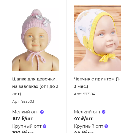
Шапка для девочки,
Чепчик с принтом (1-
на завязках (от 1 до 3
3 мес.)
лет)
Арт.: 973184
Арт.: 933503
Мелкий опт
Мелкий опт
107
₽
/шт
47
₽
/шт
Крупный опт
Крупный опт
100
₽
/шт
44
₽
/шт