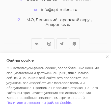
info@opt-milena.ru
М.О, Ленинский городской округ,
Апаринки, вл1
Файлы cookie
2026 © ООО "Вайт Текстиль групп"
Мы используем файлы cookie, разработанные нашими
Любая информация на сайте носит справочный
специалистами и третьими лицами, для анализа
характер и не является публичной офертой
событий на нашем веб-сайте, что позволяет нам
определяемой положениями пункта 2 статьи 437
улучшать взаимодействие с пользователями и
Гражданского кодекса Российской Федерации.
обслуживание. Продолжая просмотр страниц нашего
Использование любых материалов, опубликованных
сайта, вы принимаете условия его использования.
Более подробные сведения смотрите в нашей
на https://opt-milena.ru, допустимо только при
Политике в отношении файлов Cookie
.
наличии письменного разрешения редакции и
активной ссылки на https://opt-milena.ru