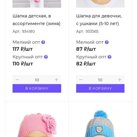
Шапка детская, в
Шапка для девочки,
ассортименте (зима)
с ушками (5-10 лет)
Арт.: 934180
Арт.: 933565
Мелкий опт
Мелкий опт
117
₽
/шт
87
₽
/шт
Крупный опт
Крупный опт
110
₽
/шт
82
₽
/шт
В КОРЗИНУ
В КОРЗИНУ