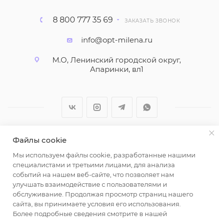
8 800 777 35 69
ЗАКАЗАТЬ ЗВОНОК
info@opt-milena.ru
М.О, Ленинский городской округ,
Апаринки, вл1
Файлы cookie
2026 © ООО "Вайт Текстиль групп"
Мы используем файлы cookie, разработанные нашими
Любая информация на сайте носит справочный
специалистами и третьими лицами, для анализа
характер и не является публичной офертой
событий на нашем веб-сайте, что позволяет нам
определяемой положениями пункта 2 статьи 437
улучшать взаимодействие с пользователями и
Гражданского кодекса Российской Федерации.
обслуживание. Продолжая просмотр страниц нашего
Использование любых материалов, опубликованных
сайта, вы принимаете условия его использования.
Более подробные сведения смотрите в нашей
на https://opt-milena.ru, допустимо только при