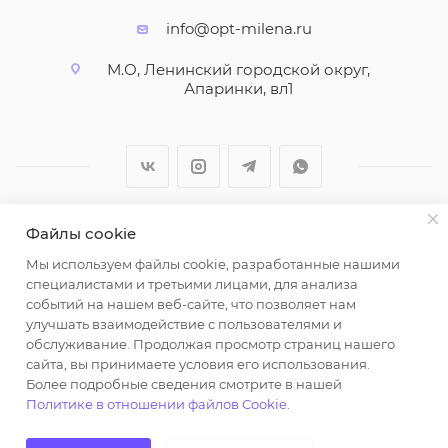
info@opt-milena.ru
М.О, Ленинский городской округ,
Апаринки, вл1
Файлы cookie
2026 © ООО "Вайт Текстиль групп"
Мы используем файлы cookie, разработанные нашими
Любая информация на сайте носит справочный
специалистами и третьими лицами, для анализа
характер и не является публичной офертой
событий на нашем веб-сайте, что позволяет нам
определяемой положениями пункта 2 статьи 437
улучшать взаимодействие с пользователями и
Гражданского кодекса Российской Федерации.
обслуживание. Продолжая просмотр страниц нашего
Использование любых материалов, опубликованных
сайта, вы принимаете условия его использования.
Более подробные сведения смотрите в нашей
на https://opt-milena.ru, допустимо только при
Политике в отношении файлов Cookie
.
наличии письменного разрешения редакции и
активной ссылки на https://opt-milena.ru