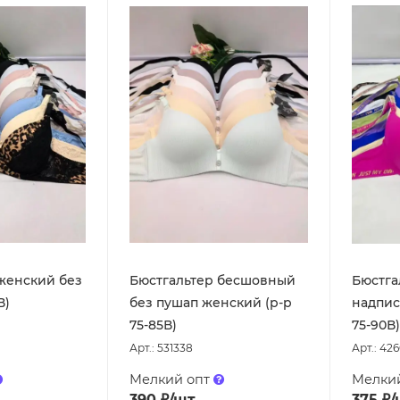
женский без
Бюстгальтер бесшовный
Бюстга
В)
без пушап женский (р-р
надпис
75-85В)
75-90В)
Арт.: 531338
Арт.: 42
Мелкий опт
Мелки
390
₽
/шт
375
₽
/