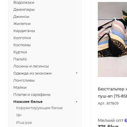
Водолазки
Джемперы
Джинсы
Жилетки
Кардиганы
Колготки
Костюмы
Куртки
Пальто
Лосины и легинсы
Одежда из экокожи
Лонгсливы
Майки
Бюстгальтер 
Платья и сарафаны
пуш-ап (75-85
Нижнее белье
Арт.: 817809
Корректирующее белье
18+
Мелкий опт
Plus size
375
₽
/шт