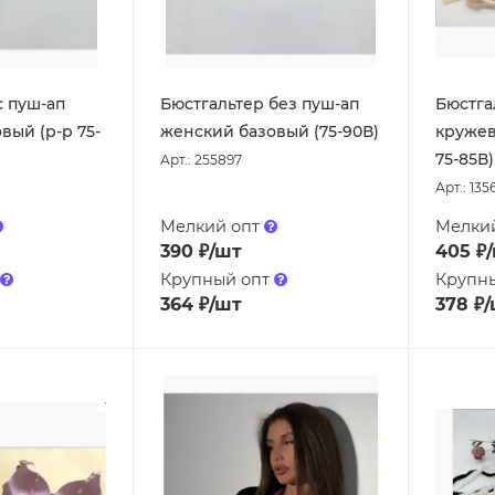
с пуш-ап
Бюстгальтер без пуш-ап
Бюстга
вый (р-р 75-
женский базовый (75-90В)
кружев
75-85В)
Арт.: 255897
Арт.: 135
Мелкий опт
Мелки
390
₽
/шт
405
₽
Крупный опт
Крупн
364
₽
/шт
378
₽
/