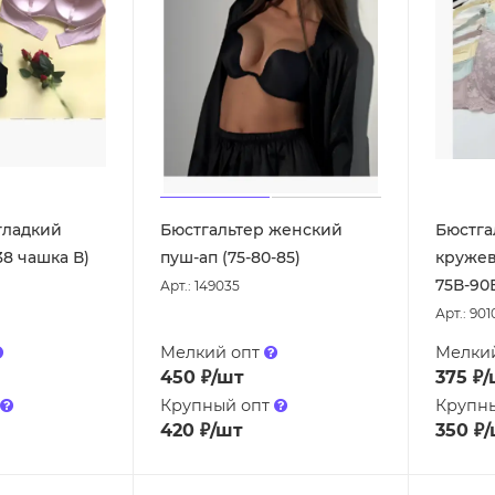
гладкий
Бюстгальтер женский
Бюстга
38 чашка В)
пуш-ап (75-80-85)
кружев
75В-90
Арт.: 149035
Арт.: 90
Мелкий опт
Мелки
450
₽
/шт
375
₽
/
Крупный опт
Крупн
420
₽
/шт
350
₽
/