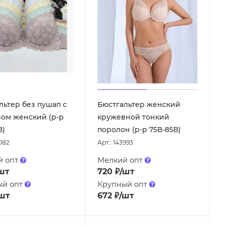
льтер без пушап с
Бюстгальтер женский
ом женский (р-р
кружевной тонкий
В)
поролон (р-р 75В-85В)
1082
Арт.: 143993
й опт
Мелкий опт
шт
720
₽
/шт
ый опт
Крупный опт
шт
672
₽
/шт