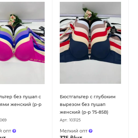
льтер без пушап с
Бюстгальтер с глубоким
ями женский (р-р
вырезом без пушап
женский (р-р 75-85В)
6069
Арт.: 103125
й опт
Мелкий опт
шт
375
₽
/шт