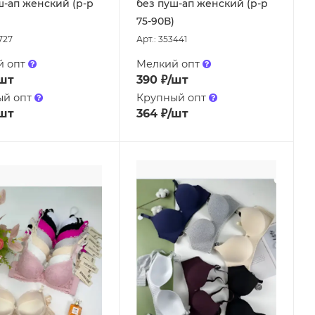
ш-ап женский (р-р
без пуш-ап женский (р-р
75-90В)
727
Арт.: 353441
й опт
Мелкий опт
шт
390
₽
/шт
ый опт
Крупный опт
шт
364
₽
/шт