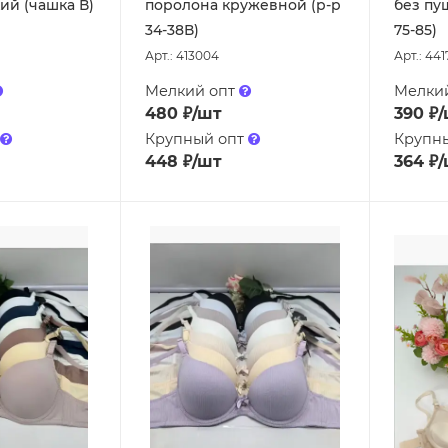
ий (чашка В)
поролона кружевной (р-р
без пу
34-38В)
75-85)
Арт.: 413004
Арт.: 441
Мелкий опт
Мелки
480
₽
/шт
390
₽
/
Крупный опт
Крупн
448
₽
/шт
364
₽
/