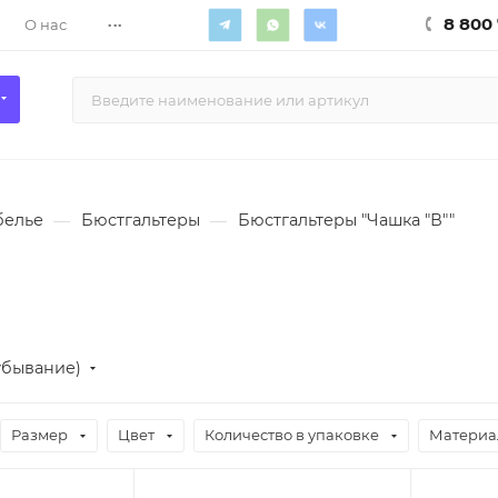
...
8 800 
О нас
белье
—
Бюстгальтеры
—
Бюстгальтеры "Чашка "В""
убывание)
Размер
Цвет
Количество в упаковке
Материа