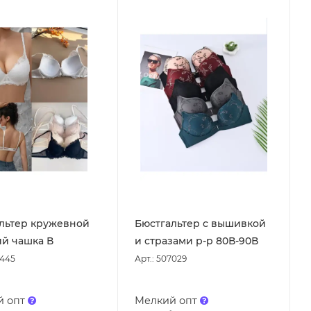
льтер кружевной
Бюстгальтер с вышивкой
й чашка В
и стразами р-р 80В-90В
5445
Арт.: 507029
й опт
Мелкий опт