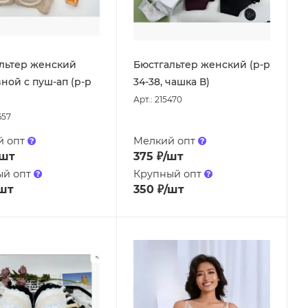
льтер женский
Бюстгальтер женский (р-р
ной с пуш-ап (р-р
34-38, чашка В)
Арт.: 215470
657
й опт
Мелкий опт
/шт
375
₽
/шт
ый опт
Крупный опт
шт
350
₽
/шт