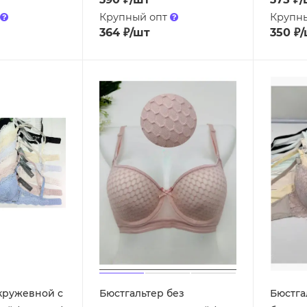
Крупный опт
Крупн
364
₽
/шт
350
₽
/
кружевной с
Бюстгальтер без
Бюстга