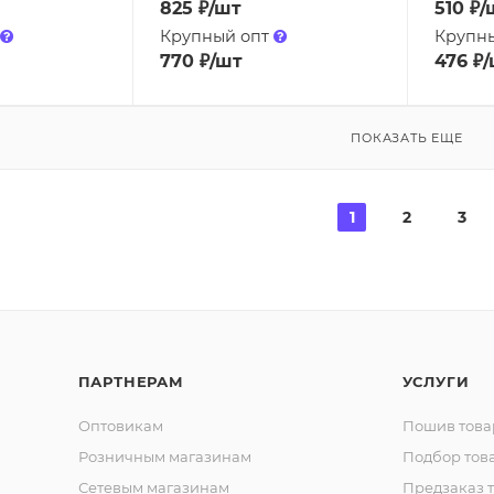
825
₽
/шт
510
₽
/
Крупный опт
Крупн
770
₽
/шт
476
₽
/
ПОКАЗАТЬ ЕЩЕ
1
2
3
ПАРТНЕРАМ
УСЛУГИ
Оптовикам
Пошив това
Розничным магазинам
Подбор тов
Сетевым магазинам
Предзаказ 