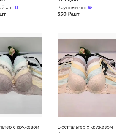
ый опт
Крупный опт
шт
350
₽
/шт
льтер с кружевом
Бюстгальтер с кружевом