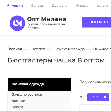
Акции
Бонусы
Доставка
Оплата
Услуги
КАТАЛОГ
Главная
—
Каталог
—
Женская одежда
—
Нижнее 
Бюстгалтеры чашка В оптом
По умолчанию (
Женская одежда
Большие размеры
Цена
Бриджи
Брюки