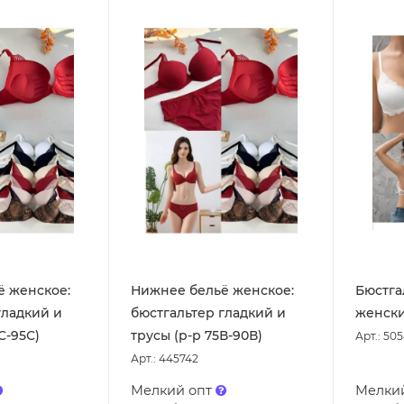
ё женское:
Нижнее бельё женское:
Бюстга
гладкий и
бюстгальтер гладкий и
женски
С-95С)
трусы (р-р 75В-90В)
Арт.: 50
Арт.: 445742
Мелкий опт
Мелки