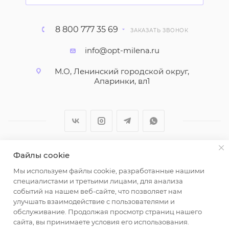
8 800 777 35 69
ЗАКАЗАТЬ ЗВОНОК
info@opt-milena.ru
М.О, Ленинский городской округ,
Апаринки, вл1
Файлы cookie
2026 © ООО "Вайт Текстиль групп"
Мы используем файлы cookie, разработанные нашими
Любая информация на сайте носит справочный
специалистами и третьими лицами, для анализа
характер и не является публичной офертой
событий на нашем веб-сайте, что позволяет нам
определяемой положениями пункта 2 статьи 437
улучшать взаимодействие с пользователями и
Гражданского кодекса Российской Федерации.
обслуживание. Продолжая просмотр страниц нашего
Использование любых материалов, опубликованных
сайта, вы принимаете условия его использования.