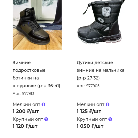
Зимние
Дутики детские
подростковые
зимние на мальчика
ботинки на
(р-р 27-32)
шнуровке (р-р 36-41)
Арт.: 977905
Арт.: 977913
Мелкий опт
Мелкий опт
1 200
₽
/шт
1 125
₽
/шт
Крупный опт
Крупный опт
1 120
₽
/шт
1 050
₽
/шт