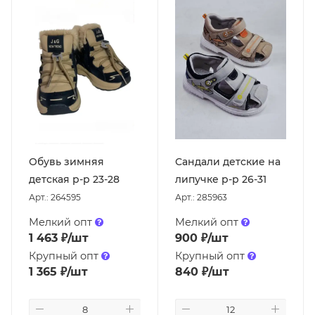
Обувь зимняя
Сандали детские на
детская р-р 23-28
липучке р-р 26-31
Арт.: 264595
Арт.: 285963
Мелкий опт
Мелкий опт
1 463
₽
/шт
900
₽
/шт
Крупный опт
Крупный опт
1 365
₽
/шт
840
₽
/шт