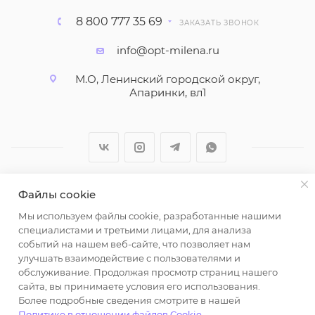
8 800 777 35 69
ЗАКАЗАТЬ ЗВОНОК
info@opt-milena.ru
М.О, Ленинский городской округ,
Апаринки, вл1
Файлы cookie
2026 © ООО "Вайт Текстиль групп"
Мы используем файлы cookie, разработанные нашими
Любая информация на сайте носит справочный
специалистами и третьими лицами, для анализа
характер и не является публичной офертой
событий на нашем веб-сайте, что позволяет нам
определяемой положениями пункта 2 статьи 437
улучшать взаимодействие с пользователями и
Гражданского кодекса Российской Федерации.
обслуживание. Продолжая просмотр страниц нашего
Использование любых материалов, опубликованных
сайта, вы принимаете условия его использования.
Более подробные сведения смотрите в нашей
на https://opt-milena.ru, допустимо только при
Политике в отношении файлов Cookie
.