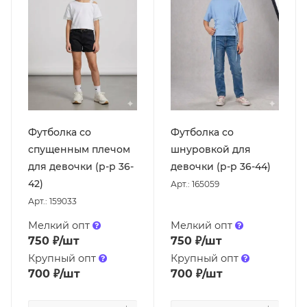
Футболка со
Футболка со
спущенным плечом
шнуровкой для
для девочки (р-р 36-
девочки (р-р 36-44)
42)
Арт.: 165059
Арт.: 159033
Мелкий опт
Мелкий опт
750
₽
/шт
750
₽
/шт
Крупный опт
Крупный опт
700
₽
/шт
700
₽
/шт