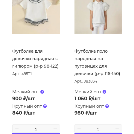
Футболка для
Футболка поло
девочки нарядная с
нарядная на
гипюром (р-р 98-122)
пуговицах для
девочки (р-р 116-140)
Арт.: 495111
Арт.: 983834
Мелкий опт
Мелкий опт
900
₽
/шт
1 050
₽
/шт
Крупный опт
Крупный опт
840
₽
/шт
980
₽
/шт