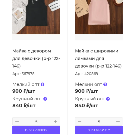
Майка с декором
Майка с широкими
для девочки (р-р 122-
лямками для
146)
девочки (р-р 122-146)
Арт.: 367978
Арт.: 420869
Мелкий опт
Мелкий опт
900
₽
/шт
900
₽
/шт
Крупный опт
Крупный опт
840
₽
/шт
840
₽
/шт
В КОРЗИНУ
В КОРЗИНУ