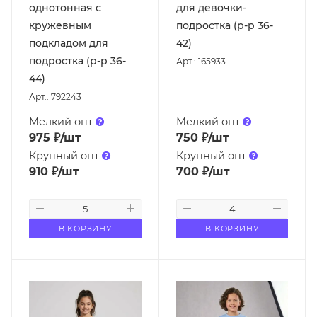
однотонная с
для девочки-
кружевным
подростка (р-р 36-
подкладом для
42)
подростка (р-р 36-
Арт.: 165933
44)
Арт.: 792243
Мелкий опт
Мелкий опт
975
₽
/шт
750
₽
/шт
Крупный опт
Крупный опт
910
₽
/шт
700
₽
/шт
В КОРЗИНУ
В КОРЗИНУ