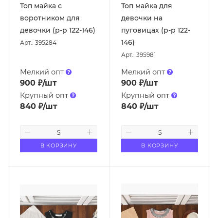
Топ майка с
Топ майка для
воротником для
девочки на
девочки (р-р 122-146)
пуговицах (р-р 122-
146)
Арт.: 395284
Арт.: 395981
Мелкий опт
Мелкий опт
900
₽
/шт
900
₽
/шт
Крупный опт
Крупный опт
840
₽
/шт
840
₽
/шт
В КОРЗИНУ
В КОРЗИНУ