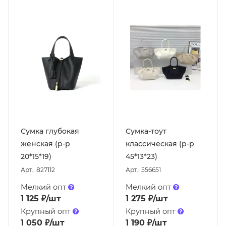
Сумка глубокая
Сумка-тоут
женская (р-р
классическая (р-р
20*15*19)
45*13*23)
Арт.: 827112
Арт.: 556651
Мелкий опт
Мелкий опт
1 125
₽
/шт
1 275
₽
/шт
Крупный опт
Крупный опт
1 050
₽
/шт
1 190
₽
/шт