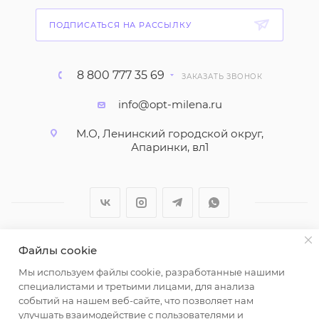
ПОДПИСАТЬСЯ НА РАССЫЛКУ
8 800 777 35 69
ЗАКАЗАТЬ ЗВОНОК
info@opt-milena.ru
М.О, Ленинский городской округ,
Апаринки, вл1
Файлы cookie
2026 © ООО "Вайт Текстиль групп"
Мы используем файлы cookie, разработанные нашими
Любая информация на сайте носит справочный
специалистами и третьими лицами, для анализа
характер и не является публичной офертой
событий на нашем веб-сайте, что позволяет нам
определяемой положениями пункта 2 статьи 437
улучшать взаимодействие с пользователями и