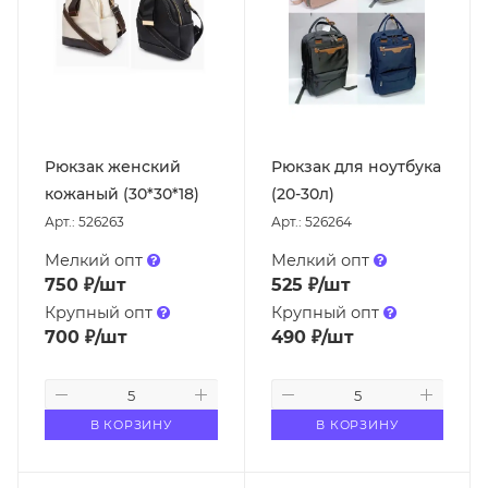
Рюкзак женский
Рюкзак для ноутбука
кожаный (30*30*18)
(20-30л)
Арт.: 526263
Арт.: 526264
Мелкий опт
Мелкий опт
750
₽
/шт
525
₽
/шт
Крупный опт
Крупный опт
700
₽
/шт
490
₽
/шт
В КОРЗИНУ
В КОРЗИНУ