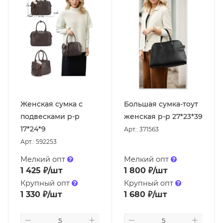
Женская сумка с
Большая сумка-тоут
подвесками р-р
женская р-р 27*23*39
17*24*9
Арт.: 371563
Арт.: 592253
Мелкий опт
Мелкий опт
1 425
₽
/шт
1 800
₽
/шт
Крупный опт
Крупный опт
1 330
₽
/шт
1 680
₽
/шт