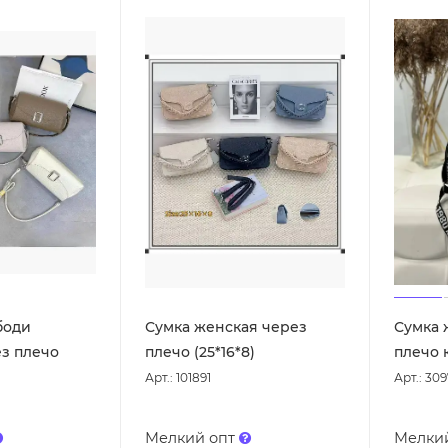
боди
Сумка женская через
Сумка 
з плечо
плечо (25*16*8)
плечо к
Арт.: 101891
Арт.: 30
Мелкий опт
Мелки