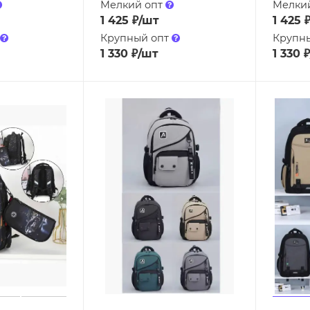
Мелкий опт
Мелки
1 425
₽
/шт
1 425
Крупный опт
Крупн
1 330
₽
/шт
1 330
₽