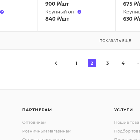
900
₽
/шт
675
₽
/
Крупный опт
Крупн
840
₽
/шт
630
₽
/
ПОКАЗАТЬ ЕЩЕ
1
2
3
4
ПАРТНЕРАМ
УСЛУГИ
Оптовикам
Пошив това
Розничным магазинам
Подбор тов
Сетевым магазинам
Предзаказ 