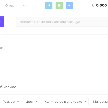
...
8 800 
О нас
ки
убывание)
Размер
Цвет
Количество в упаковке
Материа