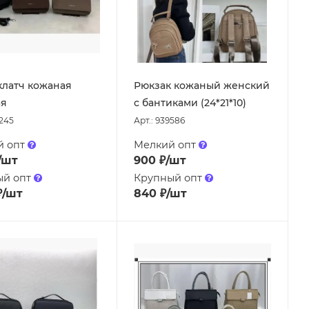
клатч кожаная
Рюкзак кожаный женский
ая
с бантиками (24*21*10)
2245
Арт.: 939586
й опт
Мелкий опт
/шт
900
₽
/шт
ый опт
Крупный опт
₽
/шт
840
₽
/шт