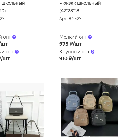
 школьный
Рюкзак школьный
20)
(42*28*18)
427
Арт.: 812427
й опт
Мелкий опт
/шт
975
₽
/шт
ый опт
Крупный опт
₽
/шт
910
₽
/шт