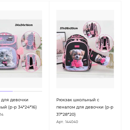
 для девочки
Рюкзак школьный с
ый (р-р 34*24*16)
пеналом для девочки (р-р
37*28*20)
314
Арт.: 144040