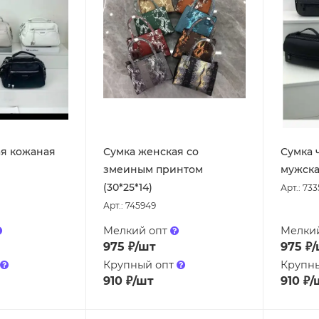
ая кожаная
Сумка женская со
Сумка 
змеиным принтом
мужская
(30*25*14)
Арт.: 73
Арт.: 745949
Мелкий опт
Мелки
975
₽
/шт
975
₽
/
Крупный опт
Крупн
910
₽
/шт
910
₽
/