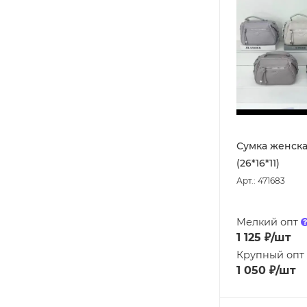
Сумка женск
(26*16*11)
Арт.: 471683
Мелкий опт
1 125
₽
/шт
Крупный опт
1 050
₽
/шт