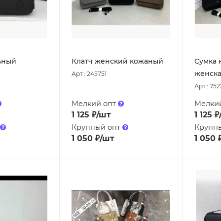
ьный
Клатч женский кожаный
Сумка 
женск
Арт.: 245751
Арт.: 75
Мелкий опт
Мелки
1 125
₽
/шт
1 125
₽
Крупный опт
Крупн
1 050
₽
/шт
1 050