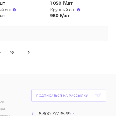
шт
1 050
₽
/шт
ый опт
Крупный опт
шт
980
₽
/шт
16
ПОДПИСАТЬСЯ НА РАССЫЛКУ
ра
ара
8 800 777 35 69
товара