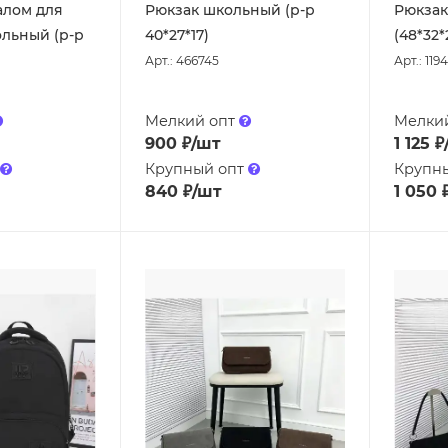
алом для
Рюкзак школьный (р-р
Рюкзак
льный (р-р
40*27*17)
(48*32*
Арт.: 466745
Арт.: 119
Мелкий опт
Мелки
900
₽
/шт
1 125
₽
Крупный опт
Крупн
840
₽
/шт
1 050