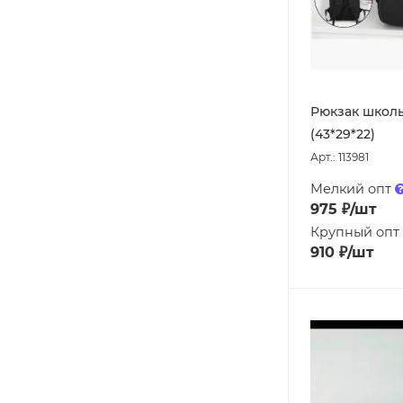
Рюкзак школ
(43*29*22)
Арт.: 113981
Мелкий опт
975
₽
/шт
Крупный опт
910
₽
/шт