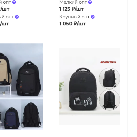
й опт
Мелкий опт
₽
/шт
1 125
₽
/шт
ый опт
Крупный опт
/шт
1 050
₽
/шт