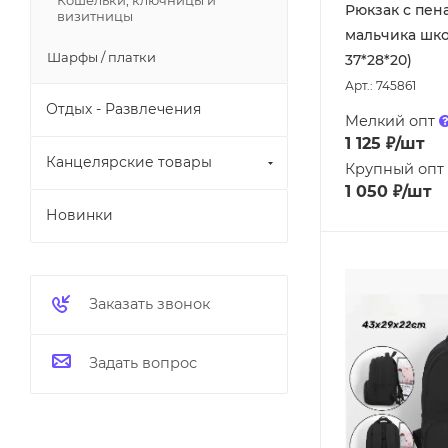
Кошельки, ключницы и
Рюкзак с пен
визитницы
мальчика шко
Шарфы / платки
37*28*20)
Арт.: 745861
Отдых - Развлечения
Мелкий опт
1 125
₽
/шт
Канцелярские товары
Крупный опт
1 050
₽
/шт
Новинки
Заказать звонок
Задать вопрос