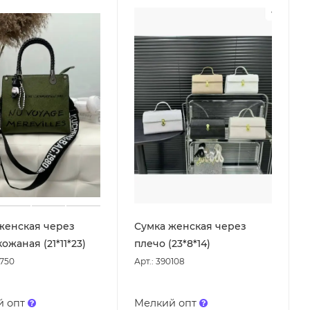
женская через
Сумка женская через
ожаная (21*11*23)
плечо (23*8*14)
9750
Арт.: 390108
й опт
Мелкий опт