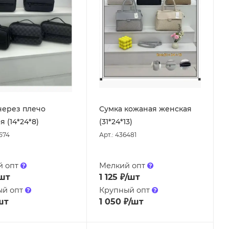
через плечо
Сумка кожаная женская
 (14*24*8)
(31*24*13)
3574
Арт.: 436481
й опт
Мелкий опт
шт
1 125
₽
/шт
ый опт
Крупный опт
шт
1 050
₽
/шт