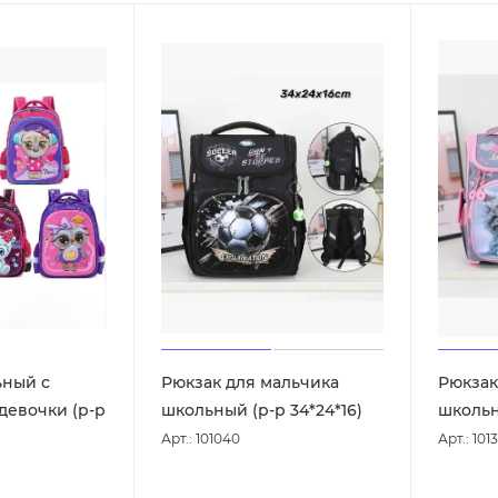
ьный с
Рюкзак для мальчика
Рюкзак
девочки (р-р
школьный (р-р 34*24*16)
школьн
Арт.: 101040
Арт.: 101