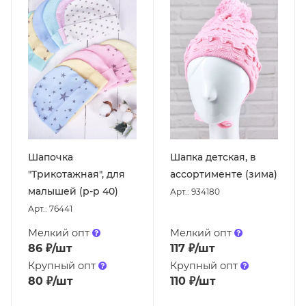
Шапочка
Шапка детская, в
"Трикотажная", для
ассортименте (зима)
малышей (р-р 40)
Арт.: 934180
Арт.: 76441
Мелкий опт
Мелкий опт
86
₽
/шт
117
₽
/шт
Крупный опт
Крупный опт
80
₽
/шт
110
₽
/шт