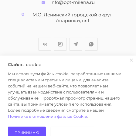
info@opt-milena.ru
М.О, Ленинский городской округ,
Апаринки, вл1
Файлы cookie
2026 © ООО "Вайт Текстиль групп"
Мы используем файлы cookie, разработанные нашими
Любая информация на сайте носит справочный
специалистами и третьими лицами, для анализа
характер и не является публичной офертой
событий на нашем веб-сайте, что позволяет нам
определяемой положениями пункта 2 статьи 437
улучшать взаимодействие с пользователями и
Гражданского кодекса Российской Федерации.
обслуживание. Продолжая просмотр страниц нашего
Использование любых материалов, опубликованных
сайта, вы принимаете условия его использования.
Более подробные сведения смотрите в нашей
на https://opt-milena.ru, допустимо только при
Политике в отношении файлов Cookie
.
наличии письменного разрешения редакции и
активной ссылки на https://opt-milena.ru
ПРИНИМАЮ
НЕ ПРИНИМАЮ