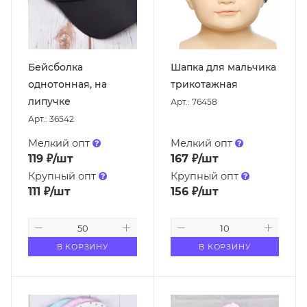
Бейсболка
Шапка для мальчика
однотонная, на
трикотажная
липучке
Арт.: 76458
Арт.: 36542
Мелкий опт
Мелкий опт
119
₽
/шт
167
₽
/шт
Крупный опт
Крупный опт
111
₽
/шт
156
₽
/шт
В КОРЗИНУ
В КОРЗИНУ