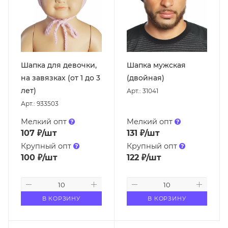
Шапка для девочки,
Шапка мужская
на завязках (от 1 до 3
(двойная)
лет)
Арт.: 31041
Арт.: 933503
Мелкий опт
Мелкий опт
107
₽
/шт
131
₽
/шт
Крупный опт
Крупный опт
100
₽
/шт
122
₽
/шт
В КОРЗИНУ
В КОРЗИНУ