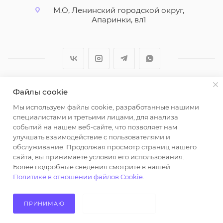
М.О, Ленинский городской округ,
Апаринки, вл1
Файлы cookie
2026 © ООО "Вайт Текстиль групп"
Мы используем файлы cookie, разработанные нашими
Любая информация на сайте носит справочный
специалистами и третьими лицами, для анализа
характер и не является публичной офертой
событий на нашем веб-сайте, что позволяет нам
определяемой положениями пункта 2 статьи 437
улучшать взаимодействие с пользователями и
Гражданского кодекса Российской Федерации.
обслуживание. Продолжая просмотр страниц нашего
Использование любых материалов, опубликованных
сайта, вы принимаете условия его использования.
Более подробные сведения смотрите в нашей
на https://opt-milena.ru, допустимо только при
Политике в отношении файлов Cookie
.
наличии письменного разрешения редакции и
активной ссылки на https://opt-milena.ru
ПРИНИМАЮ
НЕ ПРИНИМАЮ