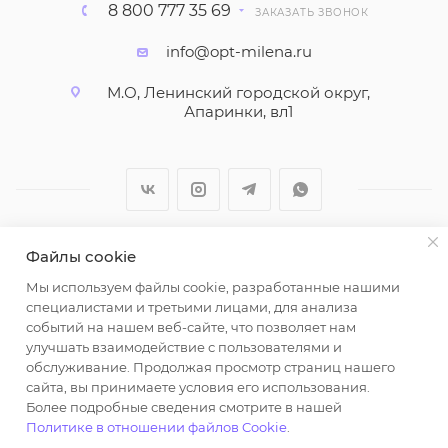
8 800 777 35 69
ЗАКАЗАТЬ ЗВОНОК
info@opt-milena.ru
М.О, Ленинский городской округ,
Апаринки, вл1
Файлы cookie
2026 © ООО "Вайт Текстиль групп"
Мы используем файлы cookie, разработанные нашими
Любая информация на сайте носит справочный
специалистами и третьими лицами, для анализа
характер и не является публичной офертой
событий на нашем веб-сайте, что позволяет нам
определяемой положениями пункта 2 статьи 437
улучшать взаимодействие с пользователями и
Гражданского кодекса Российской Федерации.
обслуживание. Продолжая просмотр страниц нашего
Использование любых материалов, опубликованных
сайта, вы принимаете условия его использования.
Более подробные сведения смотрите в нашей
на https://opt-milena.ru, допустимо только при
Политике в отношении файлов Cookie
.
наличии письменного разрешения редакции и